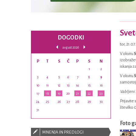
Svet
DOGODKI
tor, 21.0
avgust 2026
V okviru
S
izobražev
P
T
S
Č
P
S
N
iskanja z
1
2
V okviru
S
3
4
5
6
7
8
9
samostojn
10
11
12
13
14
15
16
Vabljeni 
17
18
19
20
21
22
23
Prijavite
24
25
26
27
28
29
30
številko 
31
Foto g
MNENJA IN PREDLOGI