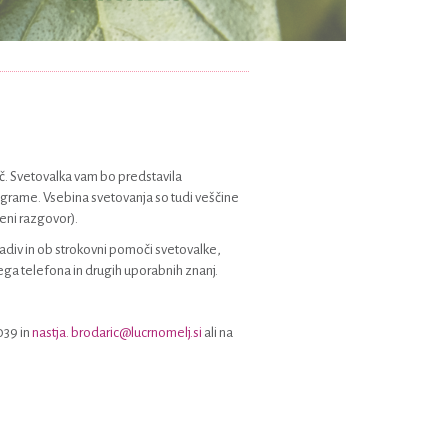
č. Svetovalka vam bo predstavila
ograme. Vsebina svetovanja so tudi veščine
veni razgovor).
radiv in ob strokovni pomoči svetovalke,
nega telefona in drugih uporabnih znanj.
039 in
nastja. brodaric@lucrnomelj.si
ali na