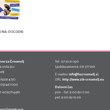
J NA: DOGODKI
iverza Črnomelj
Tel.: 07 30 61 390
 cesta 32 c
Ljudska univerza: 031 377 061
elj
E-naslov:
info@lucrnomelj.si
 SI92914730
URL:
http://www.zik-crnomelj.eu
 5052467 000
Delovni čas
17-6030714481
pon. - čet. 9:00 do 17:00
pet. 9:00 do 15:00
verza Črnomelj 2026