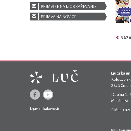
PRIJAVI SE NA IZOBRAŽEVANJE
PRIJAVA NA NOVICE
NAZA
Ljudska un
Kolodvorska
8340 Črnom
Davčna št.:
Matična št:
Izjava o kakovosti
Račun: 012
© Ljudska uni