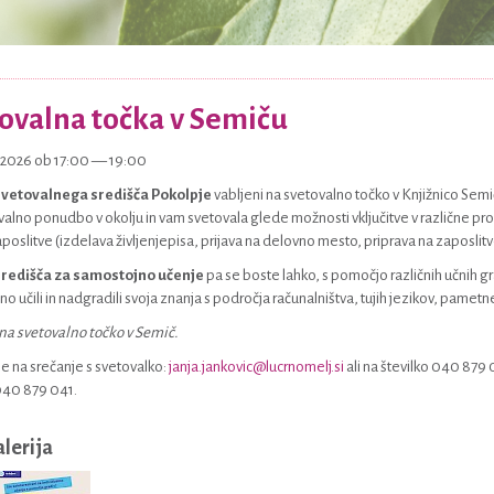
ovalna točka v Semiču
7.2026 ob 17:00 — 19:00
vetovalnega središča Pokolpje
vabljeni na svetovalno točko v Knjižnico Semi
alno ponudbo v okolju in vam svetovala glede možnosti vključitve v različne pr
aposlitve (izdelava življenjepisa, prijava na delovno mesto, priprava na zaposlit
redišča za samostojno učenje
pa se boste lahko, s pomočjo različnih učnih g
o učili in nadgradili svoja znanja s področja računalništva, tujih jezikov, pamet
na svetovalno točko v Semič.
 se na srečanje s svetovalko:
janja.jankovic@lucrnomelj.si
ali na številko 040 879 
040 879 041.
alerija