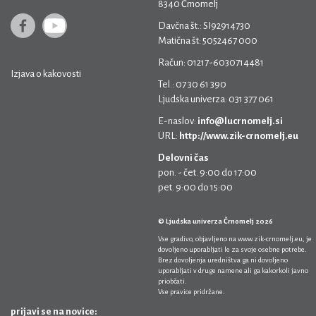
8340 Črnomelj
Davčna št.: SI92914730
Matična št: 5052467 000
Račun: 01217-6030714481
Izjava o kakovosti
Tel.: 07 30 61 390
Ljudska univerza: 031 377 061
E-naslov:
info@lucrnomelj.si
URL:
http://www.zik-crnomelj.eu
Delovni čas
pon. - čet. 9:00 do 17:00
pet. 9:00 do 15:00
© Ljudska univerza Črnomelj 2026
Vse gradivo, objavljeno na
www.zik-crnomelj.eu
, je
dovoljeno uporabljati le za svoje osebne potrebe.
Brez dovoljenja uredništva ga ni dovoljeno
uporabljati v druge namene ali ga kakorkoli javno
priobčati.
Vse pravice pridržane.
prijavi se na novice: