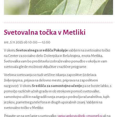
Svetovalna točka v Metliki
sre, 5.11.2025 ob 10:00 — 12:00
V okviru
Svetovalnega središča Pokolpje
vabljeni na svetovalno točko
na Center za socialno delo Dolenjska in Bela krajina, enota Metlika
.
Svetovalka vam bo predstavila izobraževalno ponudbo v okolju in vam
svetovala glede možnosti vključitve v različne programe.
Vsebina svetovanja so tudi veščine iskanja zaposlitve (izdelava
življenjepisa, prijava na delovno mesto, priprava na zaposlitveni
razgovor). V okviru
Središča za samostojno učenje
pa se boste lahko, s
pomočjo različnih učnih gradiv in ob strokovni pomoči svetovalke,
samostojno učili in nadgradili svoja znanja s področja računalništva, tujih
jezikov, pametnega telefona in drugih uporabnih znanj. Vabljeni na
svetovalno točko v Metliko.
Prijavite se na srečanje s svetovalko:
janja.jankovic@zik-crnomelj.si
ali na