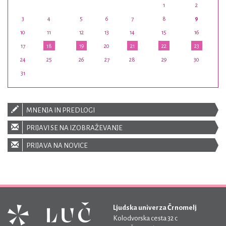
1
2
3
4
5
6
7
8
9
10
11
12
13
14
15
16
17
18
19
20
21
22
23
24
25
26
27
28
29
30
31
MNENJA IN PREDLOGI
PRIJAVI SE NA IZOBRAŽEVANJE
PRIJAVA NA NOVICE
Ljudska univerza Črnomelj
Kolodvorska cesta 32 c