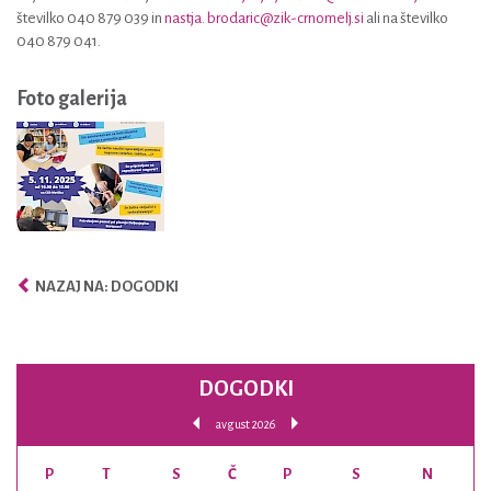
številko 040 879 039 in
nastja. brodaric@zik-crnomelj.si
ali na številko
040 879 041.
Foto galerija
NAZAJ NA: DOGODKI
DOGODKI
avgust 2026
P
T
S
Č
P
S
N