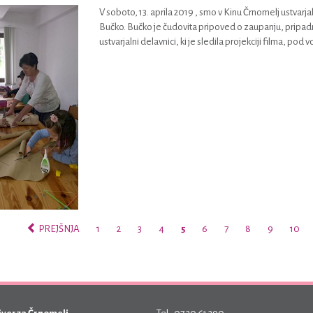
V soboto, 13. aprila 2019 , smo v Kinu Črnomelj ustvarj
Bučko. Bučko je čudovita pripoved o zaupanju, pripadnos
ustvarjalni delavnici, ki je sledila projekciji filma, pod vo
PREJŠNJA
1
2
3
4
5
6
7
8
9
10