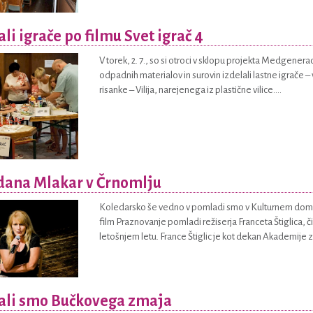
ali igrače po filmu Svet igrač 4
V torek, 2. 7., so si otroci v sklopu projekta Medgenerac
odpadnih materialov in surovin izdelali lastne igrače – v
risanke – Vilija, narejenega iz plastične vilice....
dana Mlakar v Črnomlju
Koledarsko še vedno v pomladi smo v Kulturnem domu Č
film Praznovanje pomladi režiserja Franceta Štiglica, č
letošnjem letu. France Štiglic je kot dekan Akademije z
ali smo Bučkovega zmaja