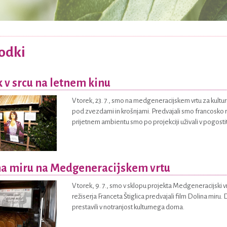
odki
 v srcu na letnem kinu
V torek, 23. 7., smo na medgeneracijskem vrtu za kult
pod zvezdami in krošnjami. Predvajali smo francosko 
prijetnem ambientu smo po projekciji uživali v pogostitv
na miru na Medgeneracijskem vrtu
V torek, 9. 7., smo v sklopu projekta Medgeneracijski v
režiserja Franceta Štiglica predvajali film Dolina mi
prestavili v notranjost kulturnega doma.