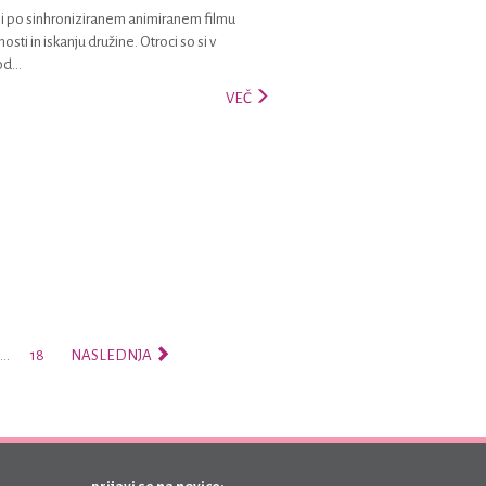
ali po sinhroniziranem animiranem filmu
ti in iskanju družine. Otroci so si v
d...
VEČ
…
18
NASLEDNJA