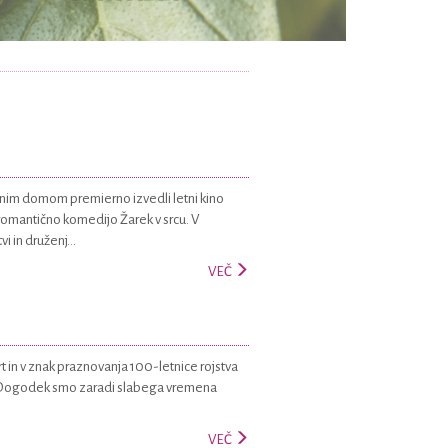
urnim domom premierno izvedli letni kino
romantično komedijo Žarek v srcu. V
i in druženj...
VEČ
rt in v znak praznovanja 100-letnice rojstva
ru. Dogodek smo zaradi slabega vremena
VEČ