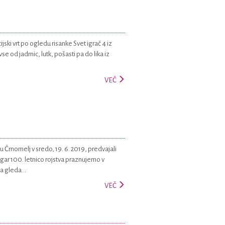
ijski vrt po ogledu risanke Svet igrač 4 iz
se od jadrnic, lutk, pošasti pa do lika iz
VEČ
rnomelj v sredo, 19. 6. 2019, predvajali
igar 100. letnico rojstva praznujemo v
a gleda...
VEČ