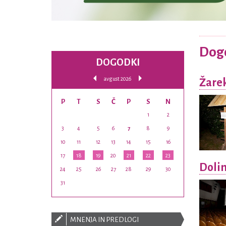
Dog
DOGODKI
avgust 2026
Žarek
P
T
S
Č
P
S
N
1
2
3
4
5
6
7
8
9
10
11
12
13
14
15
16
17
18
19
20
21
22
23
Doli
24
25
26
27
28
29
30
31
MNENJA IN PREDLOGI