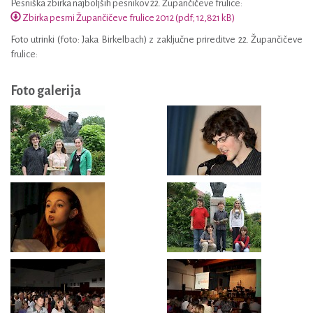
Pesniška zbirka najboljših pesnikov 22. Župančičeve frulice:
Zbirka pesmi Župančičeve frulice 2012 (pdf; 12,821 kB)
Foto utrinki (foto: Jaka Birkelbach) z zaključne prireditve 22. Župančičeve
frulice:
Foto galerija