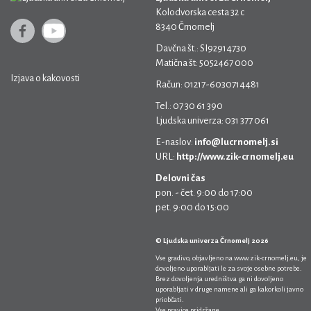
Kolodvorska cesta 32 c
8340 Črnomelj
Davčna št.: SI92914730
Matična št: 5052467 000
Izjava o kakovosti
Račun: 01217-6030714481
Tel.: 07 30 61 390
Ljudska univerza: 031 377 061
E-naslov:
info@lucrnomelj.si
URL:
http://www.zik-crnomelj.eu
Delovni čas
pon. - čet. 9:00 do 17:00
pet. 9:00 do 15:00
© Ljudska univerza Črnomelj 2026
Vse gradivo, objavljeno na
www.zik-crnomelj.eu
, je
dovoljeno uporabljati le za svoje osebne potrebe.
Brez dovoljenja uredništva ga ni dovoljeno
uporabljati v druge namene ali ga kakorkoli javno
priobčati.
Vse pravice pridržane.