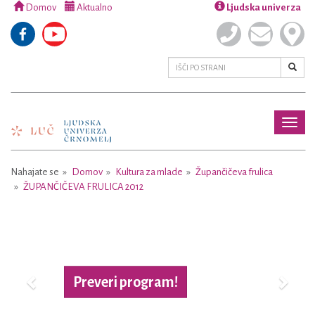
Domov
Aktualno
Ljudska univerza
Toggl
naviga
Nahajate se
Domov
Kultura za mlade
Župančičeva frulica
ŽUPANČIČEVA FRULICA 2012
Previous
Next
Preveri program!