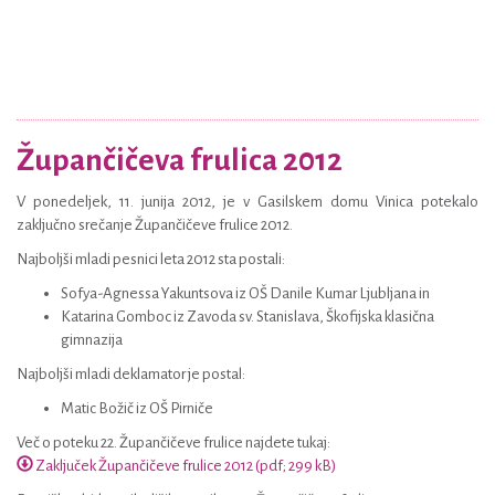
Župančičeva frulica 2012
V ponedeljek, 11. junija 2012, je v Gasilskem domu Vinica potekalo
zaključno srečanje Župančičeve frulice 2012.
Najboljši mladi pesnici leta 2012 sta postali:
Sofya-Agnessa Yakuntsova iz OŠ Danile Kumar Ljubljana in
Katarina Gomboc iz Zavoda sv. Stanislava, Škofijska klasična
gimnazija
Najboljši mladi deklamator je postal:
Matic Božič iz OŠ Pirniče
Več o poteku 22. Župančičeve frulice najdete tukaj:
Zaključek Župančičeve frulice 2012 (pdf; 299 kB)