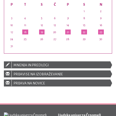
P
T
S
Č
P
S
N
1
2
3
4
5
6
7
8
9
10
11
12
13
14
15
16
17
18
19
20
21
22
23
24
25
26
27
28
29
30
31
MNENJA IN PREDLOGI
PRIJAVI SE NA IZOBRAŽEVANJE
PRIJAVA NA NOVICE
Ljudska univerza Črnomelj