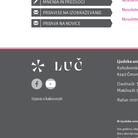
Novoletni
MNENJA IN PREDLOGI
Novoletn
PRIJAVI SE NA IZOBRAŽEVANJE
Novoletn
PRIJAVA NA NOVICE
Ljudska un
Kolodvorska
8340 Črnom
Davčna št.:
Matična št:
Izjava o kakovosti
Račun: 012
© Ljudska uni
Vse gradivo, ob
Brez dovoljenja