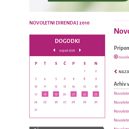
NOVOLETNI DIRENDAJ 2010
Novo
DOGODKI
Pripo
avgust 2026
novole
P
T
S
Č
P
S
N
1
2
NAZAJ
3
4
5
6
7
8
9
Arhiv 
10
11
12
13
14
15
16
Novoletn
17
18
19
20
21
22
23
24
25
26
27
28
29
30
Novoletni
31
Novoletni
Novoletni