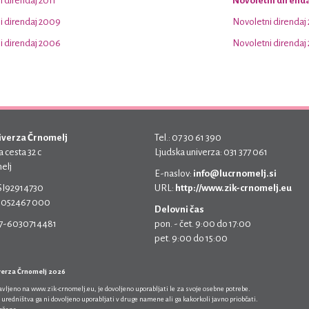
 direndaj 2011
Novoletni direnda
i direndaj 2009
Novoletni direndaj
i direndaj 2006
Novoletni direndaj
iverza Črnomelj
Tel.: 07 30 61 390
 cesta 32 c
Ljudska univerza: 031 377 061
elj
E-naslov:
info@lucrnomelj.si
 SI92914730
URL:
http://www.zik-crnomelj.eu
 5052467 000
Delovni čas
17-6030714481
pon. - čet. 9:00 do 17:00
pet. 9:00 do 15:00
verza Črnomelj 2026
javljeno na
www.zik-crnomelj.eu
, je dovoljeno uporabljati le za svoje osebne potrebe.
 uredništva ga ni dovoljeno uporabljati v druge namene ali ga kakorkoli javno priobčati.