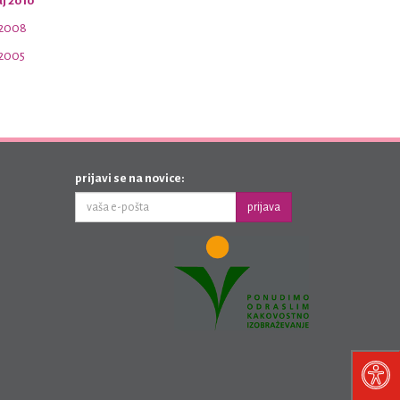
j 2010
 2008
 2005
prijavi se na novice:
prijava