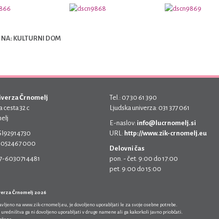
 NA: KULTURNI DOM
iverza Črnomelj
Tel.: 07 30 61 390
 cesta 32 c
Ljudska univerza: 031 377 061
elj
E-naslov:
info@lucrnomelj.si
 SI92914730
URL:
http://www.zik-crnomelj.eu
 5052467 000
Delovni čas
17-6030714481
pon. - čet. 9:00 do 17:00
pet. 9:00 do 15:00
verza Črnomelj 2026
javljeno na
www.zik-crnomelj.eu
, je dovoljeno uporabljati le za svoje osebne potrebe.
 uredništva ga ni dovoljeno uporabljati v druge namene ali ga kakorkoli javno priobčati.