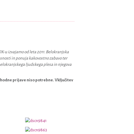
ZIK-u izvajamo od leta 2011. Belokranjska
lesnosti in ponuja kakovostno zabavo ter
elokranjskega ljudskega plesa in njegova
dhodne prijave niso potrebne. Vključitev