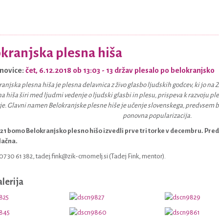
kranjska plesna hiša
novice:
čet, 6.12.2018 ob 13:03
- 13 držav plesalo po belokranjsko
anjska plesna hiša je plesna delavnica z živo glasbo ljudskih godcev, ki jo na 
a hiša širi med ljudmi vedenje o ljudski glasbi in plesu, prispeva k razvoju p
e. Glavni namen Belokranjske plesne hiše je učenje slovenskega, predvsem b
ponovna popularizacija.
021 bomo Belokranjsko plesno hišo izvedli prve tri torke v decembru. Pre
lačna.
 07 30 61 382, tadej.fink@zik-crnomelj.si (Tadej Fink, mentor).
alerija