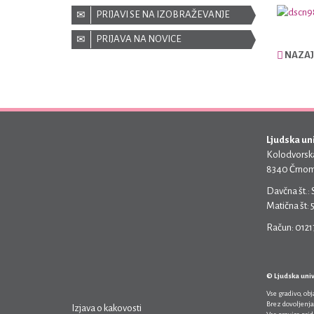
PRIJAVI SE NA IZOBRAŽEVANJE
PRIJAVA NA NOVICE
NAZAJ
Ljudska un
Kolodvorska
8340 Črnom
Davčna št.:
Matična št:
Račun: 012
© Ljudska uni
Vse gradivo, ob
Brez dovoljenja
Izjava o kakovosti