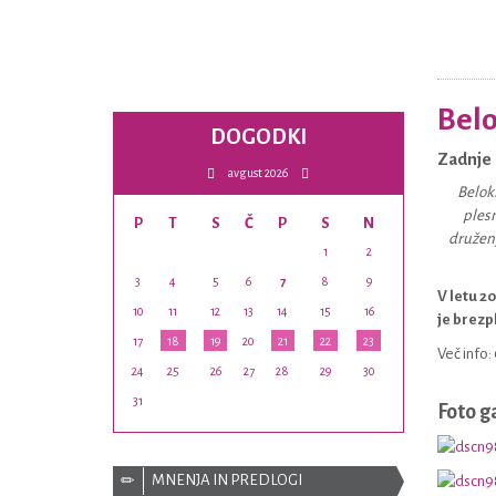
Belo
DOGODKI
Zadnje 
avgust 2026
Belokr
plesn
P
T
S
Č
P
S
N
druženj
1
2
3
4
5
6
7
8
9
V letu 2
10
11
12
13
14
15
16
je brezp
17
18
19
20
21
22
23
Več info:
24
25
26
27
28
29
30
31
Foto g
MNENJA IN PREDLOGI