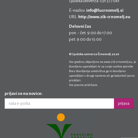
Ljudska univerza: 031 377 061
E-naslov:
info@lucrnomelj.si
URL:
http://www.zik-crnomelj.eu
Delovni čas
pon. - čet. 9:00 do 17:00
pet. 9:00 do 15:00
© Ljudska univerza Črnomelj 2026
Vse gradivo, objavljeno na
www.zik-crnomelj.eu
, je
dovoljeno uporabljati le za svoje osebne potrebe.
Brez dovoljenja uredništva ga ni dovoljeno
uporabljati v druge namene ali ga kakorkoli javno
priobčati.
Vse pravice pridržane.
prijavi se na novice:
prijava