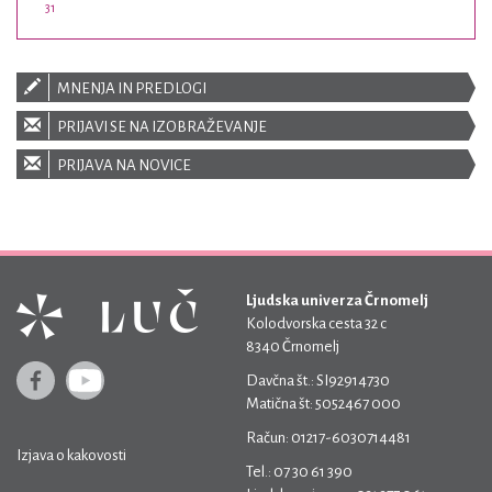
31
MNENJA IN PREDLOGI
PRIJAVI SE NA IZOBRAŽEVANJE
PRIJAVA NA NOVICE
Ljudska univerza Črnomelj
Kolodvorska cesta 32 c
8340 Črnomelj
Davčna št.: SI92914730
Matična št: 5052467 000
Račun: 01217-6030714481
Izjava o kakovosti
Tel.: 07 30 61 390