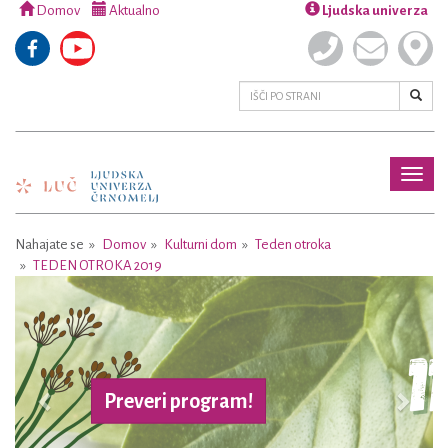
Domov
Aktualno
Ljudska univerza
Toggl
naviga
Nahajate se
Domov
Kulturni dom
Teden otroka
TEDEN OTROKA 2019
Previous
Next
Preveri program!