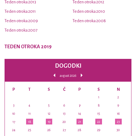
Teden otroka 2013
Teden otroka 2012
Teden otroka 2011
Teden otroka 2010
Teden otroka 2009
Teden otroka 2008
Teden otroka 2007
TEDEN OTROKA 2019
DOGODKI
avgust 2026
P
T
S
Č
P
S
N
1
2
3
4
5
6
7
8
9
10
11
12
13
14
15
16
17
18
19
20
21
22
23
24
25
26
27
28
29
30