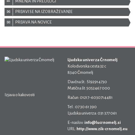
MNENJA IN PREDLOGI
PRIJAVI SE NA IZOBRAŽEVANJE
PRIJAVA NA NOVICE
Ljudska univerza Črnomelj
Kolodvorska cesta 32 c
8340 Črnomelj
Davčna št.: SI92914730
Matična št: 5052467 000
Izjava o kakovosti
Račun: 01217-6030714481
Tel.: 07 30 61 390
Ljudska univerza: 031 377 061
E-naslov:
info@lucrnomelj.si
URL:
http://www.zik-crnomelj.eu