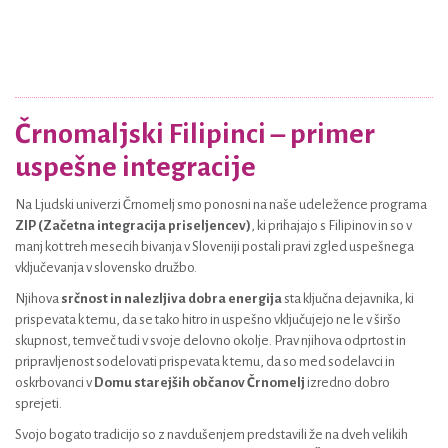
Črnomaljski Filipinci – primer
uspešne integracije
Na Ljudski univerzi Črnomelj smo ponosni na naše udeležence programa
ZIP (Začetna integracija priseljencev)
, ki prihajajo s Filipinov in so v
manj kot treh mesecih bivanja v Sloveniji postali pravi zgled uspešnega
vključevanja v slovensko družbo.
Njihova
srčnost in nalezljiva dobra energija
sta ključna dejavnika, ki
prispevata k temu, da se tako hitro in uspešno vključujejo ne le v širšo
skupnost, temveč tudi v svoje delovno okolje. Prav njihova odprtost in
pripravljenost sodelovati prispevata k temu, da so med sodelavci in
oskrbovanci v
Domu starejših občanov Črnomelj
izredno dobro
sprejeti.
Svojo bogato tradicijo so z navdušenjem predstavili že na dveh velikih