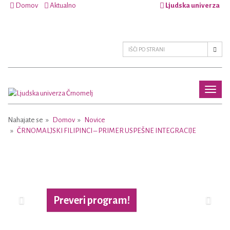
Domov
Aktualno
Ljudska univerza
Toggl
naviga
Nahajate se
Domov
Novice
ČRNOMALJSKI FILIPINCI – PRIMER USPEŠNE INTEGRACIJE
Previous
Next
Preveri program!