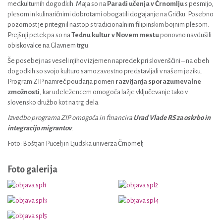
medkulturnih dogodkih. Maja so na
Paradi učenja v Črnomlju
s pesmijo,
plesom in kulinaričnimi dobrotami obogatili dogajanje na Gričku. Posebno
pozornost je pritegnil nastop s tradicionalnim filipinskim bojnim plesom.
Prejšnji petek pa so na
Tednu kultur v Novem mestu
ponovno navdušili
obiskovalce na Glavnem trgu.
Še posebej nas veseli njihov izjemen napredek pri slovenščini – na obeh
dogodkih so svojo kulturo samozavestno predstavljali v našem jeziku.
Program ZIP namreč poudarja pomen
razvijanja sporazumevalne
zmožnosti
, kar udeležencem omogoča lažje vključevanje tako v
slovensko družbo kot na trg dela.
Izvedbo programa ZIP omogoča in financira
Urad Vlade RS za oskrbo in
integracijo migrantov
.
Foto: Boštjan Pucelj in Ljudska univerza Črnomelj
Foto galerija