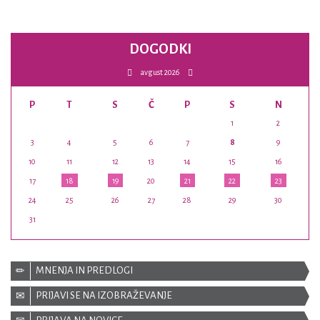
DOGODKI
avgust 2026
P
T
S
Č
P
S
N
1
2
3
4
5
6
7
8
9
10
11
12
13
14
15
16
17
18
19
20
21
22
23
24
25
26
27
28
29
30
31
MNENJA IN PREDLOGI
PRIJAVI SE NA IZOBRAŽEVANJE