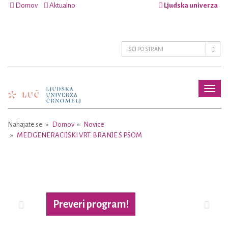
Domov
Aktualno
Ljudska univerza
Toggl
naviga
Nahajate se
Domov
Novice
MEDGENERACIJSKI VRT: BRANJE S PSOM
Previous
Next
Preveri program!