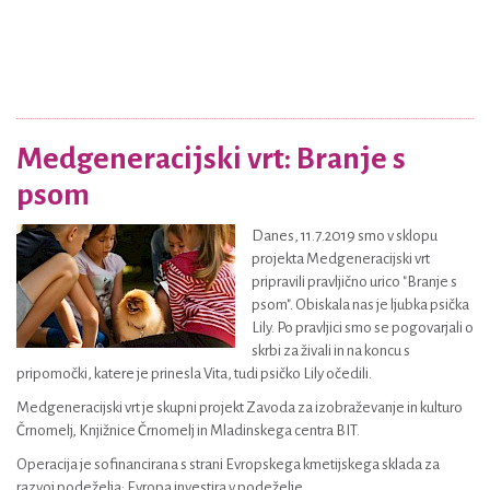
Medgeneracijski vrt: Branje s
psom
Danes, 11.7.2019 smo v sklopu
projekta Medgeneracijski vrt
pripravili pravljično urico "Branje s
psom". Obiskala nas je ljubka psička
Lily. Po pravljici smo se pogovarjali o
skrbi za živali in na koncu s
pripomočki, katere je prinesla Vita, tudi psičko Lily očedili.
Medgeneracijski vrt je skupni projekt Zavoda za izobraževanje in kulturo
Črnomelj, Knjižnice Črnomelj in Mladinskega centra BIT.
Operacija je sofinancirana s strani Evropskega kmetijskega sklada za
razvoj podeželja: Evropa investira v podeželje.