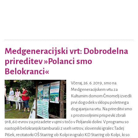
Medgeneracijski vrt: Dobrodelna
prireditev »Polanci smo
Belokranci«
Včeraj, 26. 6. 2019, smo na
Medgeneracijskem vrtu za
Kulturnim domom Črnomelj izvedli
prvi dogodek v sklopu poletnega
dogajanja na vrtu. Na prireditvi smo
s prostovoljnimi prispevki zbrali
918,60 evrov za prizadete v ujmi s točo v Poljanski dolini. V programu so
nastopili belokranjski tamburaši z vseh vetrov, slovenski igralec Tadej
Pišek, recitatorki OŠ Stari trg ob Kolpi in igralci KD Stari trg ob Kolpi, ki so