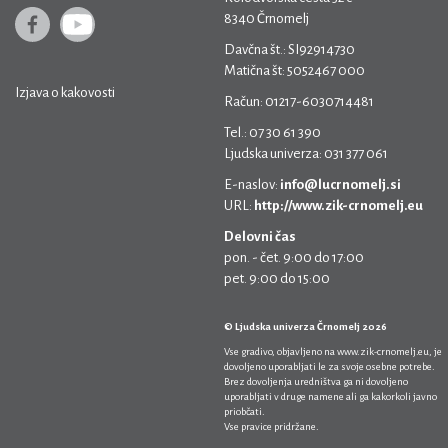
8340 Črnomelj
Davčna št.: SI92914730
Matična št: 5052467 000
Izjava o kakovosti
Račun: 01217-6030714481
Tel.: 07 30 61 390
Ljudska univerza: 031 377 061
E-naslov:
info@lucrnomelj.si
URL:
http://www.zik-crnomelj.eu
Delovni čas
pon. - čet. 9:00 do 17:00
pet. 9:00 do 15:00
© Ljudska univerza Črnomelj 2026
Vse gradivo, objavljeno na
www.zik-crnomelj.eu
, je
dovoljeno uporabljati le za svoje osebne potrebe.
Brez dovoljenja uredništva ga ni dovoljeno
uporabljati v druge namene ali ga kakorkoli javno
priobčati.
Vse pravice pridržane.