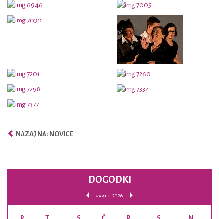
NAZAJ NA: NOVICE
DOGODKI
avgust 2026
P
T
S
Č
P
S
N