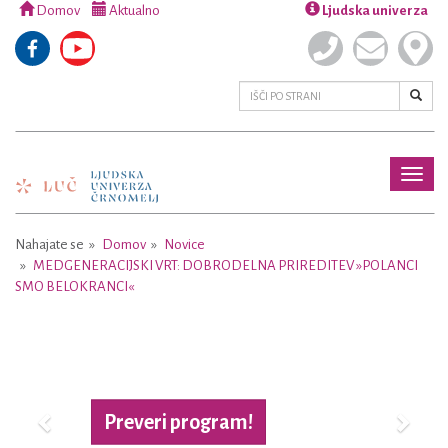
Domov
Aktualno
Ljudska univerza
Toggl
naviga
Nahajate se
Domov
Novice
MEDGENERACIJSKI VRT: DOBRODELNA PRIREDITEV »POLANCI
SMO BELOKRANCI«
Previous
Next
Preveri program!