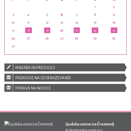
1
2
3
4
5
6
7
8
9
10
11
12
13
14
15
16
17
18
19
20
21
22
23
24
25
26
27
28
29
30
31
MNENJA IN PREDLOGI
PRIJAVI SE NA IZOBRAŽEVANJE
PRIJAVA NA NOVICE
Ljudska univerza Črnomelj
Kolodvorska cesta 32 c