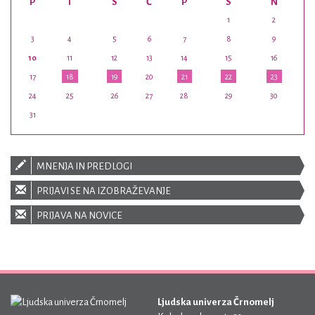
P
T
S
Č
P
S
N
1
2
3
4
5
6
7
8
9
10
11
12
13
14
15
16
17
18
19
20
21
22
23
24
25
26
27
28
29
30
31
MNENJA IN PREDLOGI
PRIJAVI SE NA IZOBRAŽEVANJE
PRIJAVA NA NOVICE
Ljudska univerza Črnomelj