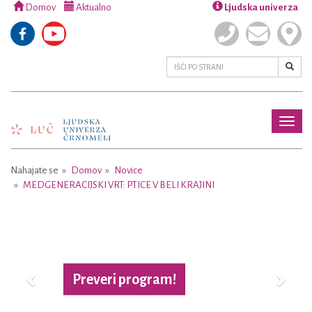
Domov
Aktualno
Ljudska univerza
Toggl
naviga
Nahajate se
Domov
Novice
MEDGENERACIJSKI VRT: PTICE V BELI KRAJINI
Previous
Next
Preveri program!