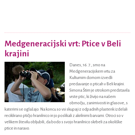
Medgeneracijski vrt: Ptice v Beli
krajini
Danes, 16. 7., smo na
Medgeneracijskem vrtu za
Kulturnim domom izvedli
predavanje o pticah v Beli krajini.
Simona Štirn je otrokom predstavila
vrste ptic, ki živijo na našem
območju, zanimivosti in glasove, s
katerimi se oglašajo. Na koncu so vsi skupaj iz odpadnih plastenk izdelali
reciklirano ptičjo hranilnico in jo poslikali z akrilnimi barvami. Otroci so v
velikem številu obljubili, da bodo s svojo hranilnico skrbeli za okoliške
ptice in naravo.