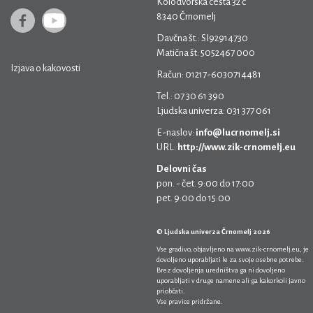
Kolodvorska cesta 32 c
8340 Črnomelj
Davčna št.: SI92914730
Matična št: 5052467 000
Izjava o kakovosti
Račun: 01217-6030714481
Tel.: 07 30 61 390
Ljudska univerza: 031 377 061
E-naslov:
info@lucrnomelj.si
URL:
http://www.zik-crnomelj.eu
Delovni čas
pon. - čet. 9:00 do 17:00
pet. 9:00 do 15:00
© Ljudska univerza Črnomelj 2026
Vse gradivo, objavljeno na
www.zik-crnomelj.eu
, je
dovoljeno uporabljati le za svoje osebne potrebe.
Brez dovoljenja uredništva ga ni dovoljeno
uporabljati v druge namene ali ga kakorkoli javno
priobčati.
Vse pravice pridržane.