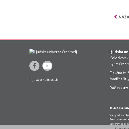
NAZAJ
Ljudska un
Kolodvorska
8340 Črnom
Davčna št.:
Matična št:
Izjava o kakovosti
Račun: 012
© Ljudska uni
Vse gradivo, ob
Brez dovoljenja
Vse pravice pri
Spletna st