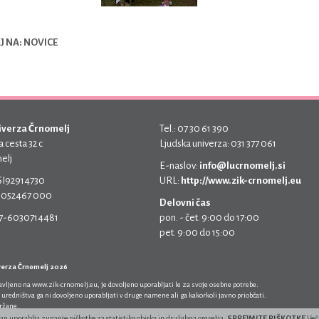
 NA: NOVICE
iverza Črnomelj
Tel.: 07 30 61 390
 cesta 32 c
Ljudska univerza: 031 377 061
elj
E-naslov:
info@lucrnomelj.si
 SI92914730
URL:
http://www.zik-crnomelj.eu
 5052467 000
Delovni čas
17-6030714481
pon. - čet. 9:00 do 17:00
pet. 9:00 do 15:00
verza Črnomelj 2026
javljeno na
www.zik-crnomelj.eu
, je dovoljeno uporabljati le za svoje osebne potrebe.
 uredništva ga ni dovoljeno uporabljati v druge namene ali ga kakorkoli javno priobčati.
držane.
ran uporablja zunanje piškotke za statistiko obiska in družabna omrežja.
SPREJMITE PIŠKOTKE
Več