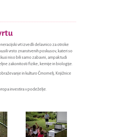
vrtu
eracijski vrt izvedli delavnico za otroke
kusili vrsto znanstvenih poskusov, kateri so
oskusi niso bili samo zabavni, ampak tudi
eljne zakonitosti fizike, kemije in biologije.
obraževanje in kulturo Črnomelj, Knjižnice
vropa investira v podeželje.