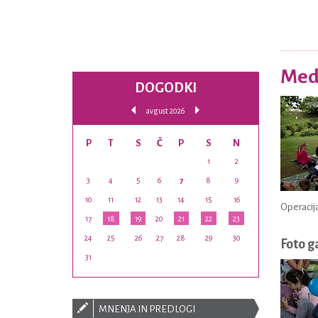
Medg
DOGODKI
avgust 2026
P
T
S
Č
P
S
N
1
2
3
4
5
6
7
8
9
10
11
12
13
14
15
16
Operacija
17
18
19
20
21
22
23
24
25
26
27
28
29
30
Foto g
31
MNENJA IN PREDLOGI