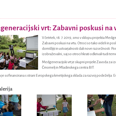
eneracijski vrt: Zabavni poskusi na 
V četrtek, 18. 7. 2019, smo v sklopu projekta Medgen
Zabavni poskusi na vrtu. Otroci so tako videli in pos
domišljiji in ustvarjalnosti dali nove razsežnosti. P
izobraževalni, saj so otroci hkrati odkrivali tudi tem
Medgeneracijski vrt je skupni projekt Zavoda za iz
Črnomelj in Mladinskega centra BIT.
 je sofinancirana s strani Evropskega kmetijskega sklada za razvoj podeželja: E
alerija