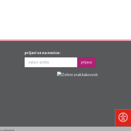
prijavi se na novice:
prijava
 o piškotkih