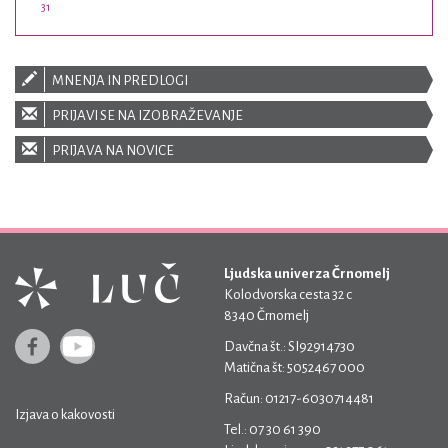
31
MNENJA IN PREDLOGI
PRIJAVI SE NA IZOBRAŽEVANJE
PRIJAVA NA NOVICE
Ljudska univerza Črnomelj
Kolodvorska cesta 32 c
8340 Črnomelj
Davčna št.: SI92914730
Matična št: 5052467 000
Račun: 01217-6030714481
Izjava o kakovosti
Tel.: 07 30 61 390