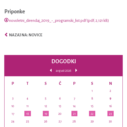
Priponke
novoletni_direndaj_2019_-_programski_list.pdf (pdf; 2,121 kB)
NAZAJ NA: NOVICE
DOGODKI
avgust 2026
P
T
S
Č
P
S
N
1
2
3
4
5
6
7
8
9
10
11
12
13
14
15
16
17
18
19
20
21
22
23
24
25
26
27
28
29
30