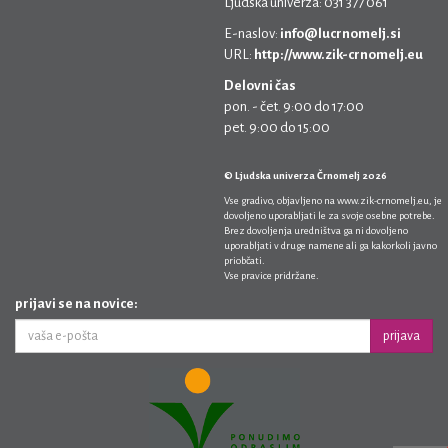
Ljudska univerza: 031 377 061
E-naslov:
info@lucrnomelj.si
URL:
http://www.zik-crnomelj.eu
Delovni čas
pon. - čet. 9:00 do 17:00
pet. 9:00 do 15:00
© Ljudska univerza Črnomelj 2026
Vse gradivo, objavljeno na
www.zik-crnomelj.eu
, je
dovoljeno uporabljati le za svoje osebne potrebe.
Brez dovoljenja uredništva ga ni dovoljeno
uporabljati v druge namene ali ga kakorkoli javno
priobčati.
Vse pravice pridržane.
prijavi se na novice:
prijava