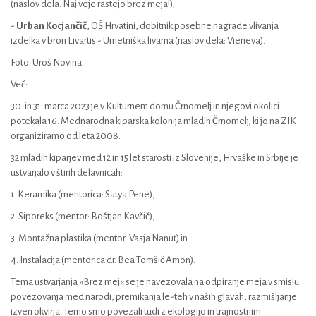
(naslov dela: Naj veje rastejo brez meja!);
-
Urban Kocjančič
, OŠ Hrvatini, dobitnik posebne nagrade vlivanja
izdelka v bron Livartis - Umetniška livarna (naslov dela: Vieneva).
Foto: Uroš Novina
Več:
30. in 31. marca 2023 je v Kulturnem domu Črnomelj in njegovi okolici
potekala 16. Mednarodna kiparska kolonija mladih Črnomelj, ki jo na ZIK
organiziramo od leta 2008.
32 mladih kiparjev med 12 in 15 let starosti iz Slovenije, Hrvaške in Srbije je
ustvarjalo v štirih delavnicah:
1. Keramika (mentorica: Satya Pene),
2. Siporeks (mentor: Boštjan Kavčič),
3. Montažna plastika (mentor: Vasja Nanut) in
4. Instalacija (mentorica dr. Bea Tomšič Amon).
Tema ustvarjanja »Brez mej« se je navezovala na odpiranje meja v smislu
povezovanja med narodi, premikanja le-teh v naših glavah, razmišljanje
izven okvirja. Temo smo povezali tudi z ekologijo in trajnostnim