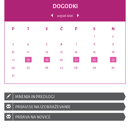
DOGODKI
avgust 2026
P
T
S
Č
P
S
N
1
2
3
4
5
6
7
8
9
10
11
12
13
14
15
16
17
18
19
20
21
22
23
24
25
26
27
28
29
30
31
MNENJA IN PREDLOGI
PRIJAVI SE NA IZOBRAŽEVANJE
PRIJAVA NA NOVICE