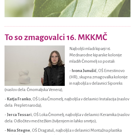
To so zmagovalci 16. MKKMČ
Najboljši mladi kiparji 16.
Mednarodne kiparske kolonije
mladih Črnomelj so postali:
-
Ivona Junušić
, OŠ Ernestinovo
(HR), skupna zmagovalka kolonije
in najboljša v delavnici Siporeks
(naslov dela: Črnomaljska Venera);
-
Katja Franko
, OŠ Loka Črnomelj, najboljša v delavnici Instalacija (naslov
dela: Preplet naroda);
-
Jerca Tessari
, OŠ Loka Črnomelj, najboljša v delavnici Keramika (naslov
dela: Odločitev med težkim življenjem in lahko smrtjo);
-
Nina Stegne
, OŠ Dragatuš, najboljša v delavnici Montažna plastika