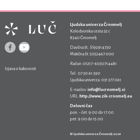
Ljudska univerza Črnomelj
Kolodvorska cesta 32 c
8340 Črnomelj
Davčna št.: SI92914730
Matična št: 5052467 000
Račun: 01217-6030714481
Izjava o kakovosti
Tel.: 07 30 61 390
Ljudska univerza: 031 377 061
E-naslov:
info@lucrnomelj.si
URL:
http://www.zik-crnomelj.eu
Delovni čas
pon. - čet. 9:00 do 17:00
pet. 9:00 do 15:00
© Ljudska univerza Črnomelj 2026