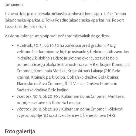
ravnanjem.
Likovna dela je ocenjevala tričlanska strokovna komisija: 1. Urška Toman
(akademska kiparka), 2. Tejka Pezdirc (akademska kiparka) in 3. Robert
Lozar (akademski slikar).
V sklopu kolonije smo pripravili več spremljevalnih dogodkov:
V četrtek, 30. 3., ob 19.30 na parkirišču pred gradom: Prižig
velikonočnih lampijonov, ki jih je ustvarilo 9 belokranjskih zavodov
in društev, ki skrbijo za čisto in urejeno okolje, ozaveščajo o
pomenu čistega okolja ter trajnostni razvoj v Beli krajini: Komunala
Črnomelj, Komunala Metlika, Krajinski park Lahinja (RIC Bela
krajina), Krajinski park Kolpa, Gobarsko društvo Bela krajina,
Planinsko društvo Črnomelj, ŠTD Vinica, Društvo Proteus in
Sadjarsko društvo Bele krajine.
v četrtek, 30. 3. ob 20.30 v Kulturnem domu Črnomelj: »Vrnitev«,
odprtje razstave slik Roberta Lozarja;
v četrtek, 30. 3. ob 20.30 v Kulturnem domu Črnomelj: »Skriveni
svijet«, odprtje 3D razstave učencev OŠ Ernestinovo (HR).
Foto galerija