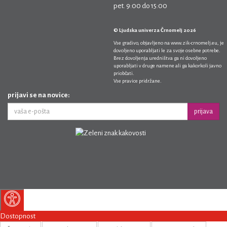
pet. 9:00 do 15:00
© Ljudska univerza Črnomelj 2026
Vse gradivo, objavljeno na
www.zik-crnomelj.eu
, je
dovoljeno uporabljati le za svoje osebne potrebe.
Brez dovoljenja uredništva ga ni dovoljeno
uporabljati v druge namene ali ga kakorkoli javno
priobčati.
Vse pravice pridržane.
prijavi se na novice:
prijava
Dostopnost