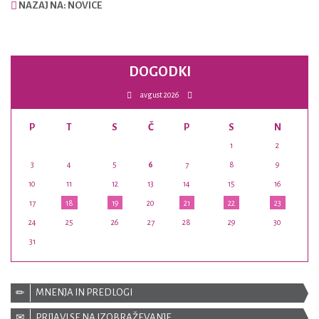
NAZAJ NA: NOVICE
DOGODKI
avgust 2026
P
T
S
Č
P
S
N
1
2
3
4
5
6
7
8
9
10
11
12
13
14
15
16
17
18
19
20
21
22
23
24
25
26
27
28
29
30
31
MNENJA IN PREDLOGI
PRIJAVI SE NA IZOBRAŽEVANJE