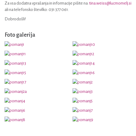
Za vsa dodatna vprašanja in informacije pišite na:
tina.weiss@lucrnomelj.si
ali na telefonsko številko: 031 377 061.
Dobrodošli!
Foto galerija