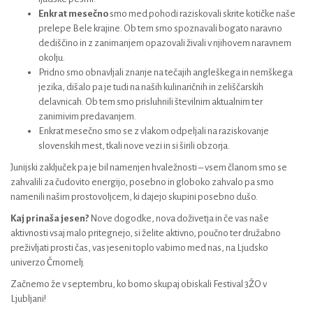
Enkrat mesečno
smo med pohodi raziskovali skrite kotičke naše
prelepe Bele krajine. Ob tem smo spoznavali bogato naravno
dediščino in z zanimanjem opazovali živali v njihovem naravnem
okolju.
Pridno smo obnavljali znanje na tečajih angleškega in nemškega
jezika, dišalo pa je tudi na naših kulinaričnih in zeliščarskih
delavnicah. Ob tem smo prisluhnili številnim aktualnim ter
zanimivim predavanjem.
Enkrat mesečno smo se z vlakom odpeljali na raziskovanje
slovenskih mest, tkali nove vezi in si širili obzorja.
Junijski zaključek pa je bil namenjen hvaležnosti – vsem članom smo se
zahvalili za čudovito energijo, posebno in globoko zahvalo pa smo
namenili našim prostovoljcem, ki dajejo skupini posebno dušo.
Kaj prinaša jesen?
Nove dogodke, nova doživetja in če vas naše
aktivnosti vsaj malo pritegnejo, si želite aktivno, poučno ter družabno
preživljati prosti čas, vas jeseni toplo vabimo med nas, na Ljudsko
univerzo Črnomelj.
Začnemo že v septembru, ko bomo skupaj obiskali Festival 3ŽO v
Ljubljani!