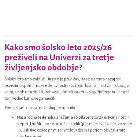
Kako smo šolsko leto 2025/26
preživeli na Univerzi za tretje
življenjsko obdobje?
Šolsko leto smo zaključili in zdaj je pravi čas, da se ozremo nazaj ter
osvežimo spomin na vse dejavnosti skozi leto, ki smo jih ustvarili skupaj z
vami, se ob tem družili, zabavali, skrbeli za zdrav slog življenja in se med
tem vedno kaj novega naučili.
Ponosni smo na vse naše skupne trenutke:
Naša redna
tedenska srečanja
so bila prostor za ustvarjalnost in
klepet. Družili smo se pri ročnih delih (pletenje, kvačkanje, vezenje
...), urili sive celice pri miselni telovadbi in s petjem oživljali stare
ljudske pesmi.