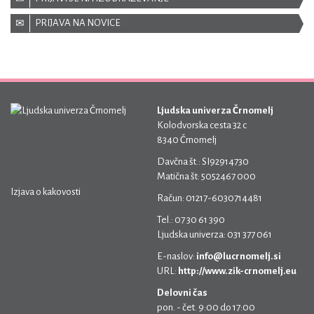
PRIJAVA NA NOVICE
Ljudska univerza Črnomelj
Kolodvorska cesta 32 c
8340 Črnomelj
Davčna št.: SI92914730
Matična št: 5052467 000
Izjava o kakovosti
Račun: 01217-6030714481
Tel.: 07 30 61 390
Ljudska univerza: 031 377 061
E-naslov:
info@lucrnomelj.si
URL:
http://www.zik-crnomelj.eu
Delovni čas
pon. - čet. 9:00 do 17:00