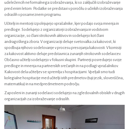
udeležencih neformalnega izobraževanja, ki so zaključili izobraževanje
pred enim letom. Podatke se predstavi v poročilu o učinkih izobraževanja
odraslih v posameznem programu.
Učitelji in mentorji izpolnjujejo vprašalnike, kjer podajo svoja mnenja in
predloge. Sodelujejo z organizatorji izobraževanja in vodstvom
organizacije, so člani strokovnih aktivov in sodelujejo kot člani
andragoškega zbora. V organizaciji deluje svetovalka za kakovost, ki
spodbuja njihovo sodelovanje v procesu presojanja kakovosti. V komisiji
za kakovost aktivno deluje predstavnica zunanjih strokovnih sodelavcev.
Občasno učitelji sodelujejo v fokusni skupini. Partnerji posredujejo svoje
predloge in mnenja na partnerskih srečanjih in na podlagi vprašalnikov.
Kakovost dela učiteljev se spremlja s hospitacijami. Vpeljali smo tudi
kolegialne hospitacije med učitelji istih predmetov (tuji jezik, slovenščina,
matematika) in na medpredmetnem področju.
Zaposleni in zunanji sodelavci sodelujejo na zgledovalnih obiskih v drugih
organizacijah za izobraževanje odraslih.