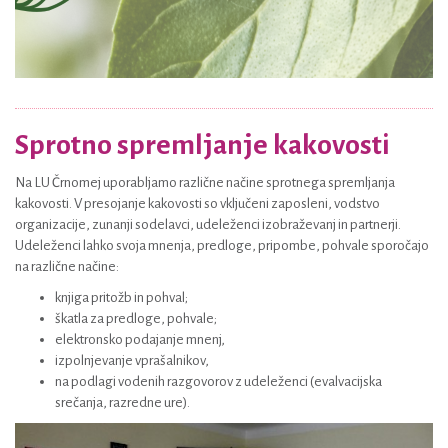
Sprotno spremljanje kakovosti
Na LU Črnomej uporabljamo različne načine sprotnega spremljanja
kakovosti. V presojanje kakovosti so vključeni zaposleni, vodstvo
organizacije, zunanji sodelavci, udeleženci izobraževanj in partnerji.
Udeleženci lahko svoja mnenja, predloge, pripombe, pohvale sporočajo
na različne načine:
knjiga pritožb in pohval;
škatla za predloge, pohvale;
elektronsko podajanje mnenj,
izpolnjevanje vprašalnikov,
na podlagi vodenih razgovorov z udeleženci (evalvacijska
srečanja, razredne ure).