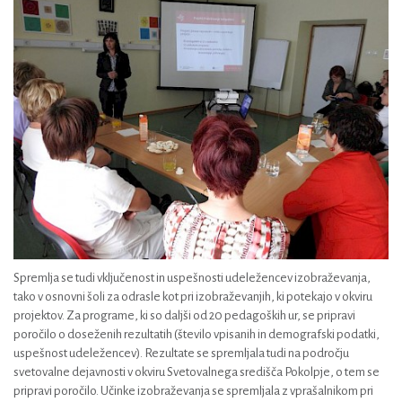
Spremlja se tudi vključenost in uspešnosti udeležencev izobraževanja,
tako v osnovni šoli za odrasle kot pri izobraževanjih, ki potekajo v okviru
projektov. Za programe, ki so daljši od 20 pedagoških ur, se pripravi
poročilo o doseženih rezultatih (število vpisanih in demografski podatki,
uspešnost udeležencev). Rezultate se spremljala tudi na področju
svetovalne dejavnosti v okviru Svetovalnega središča Pokolpje, o tem se
pripravi poročilo. Učinke izobraževanja se spremljala z vprašalnikom pri