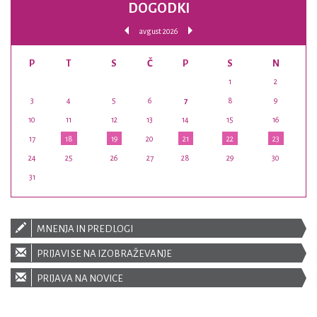
DOGODKI
avgust 2026
P
T
S
Č
P
S
N
1
2
3
4
5
6
7
8
9
10
11
12
13
14
15
16
17
18
19
20
21
22
23
24
25
26
27
28
29
30
31
MNENJA IN PREDLOGI
PRIJAVI SE NA IZOBRAŽEVANJE
PRIJAVA NA NOVICE