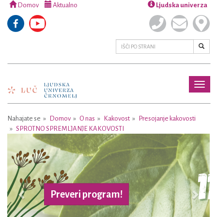
Domov
Aktualno
Ljudska univerza
Toggl
naviga
Nahajate se
Domov
O nas
Kakovost
Presojanje kakovosti
SPROTNO SPREMLJANJE KAKOVOSTI
Previous
Next
Preveri program!