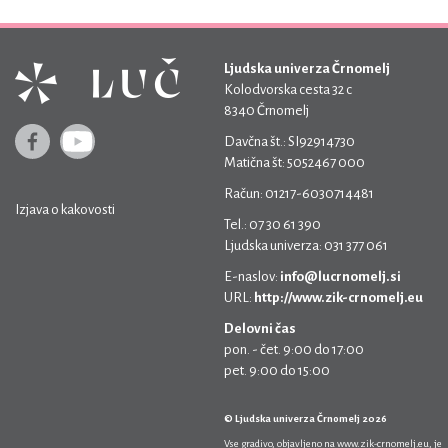
Ljudska univerza Črnomelj
Kolodvorska cesta 32 c
8340 Črnomelj
Davčna št.: SI92914730
Matična št: 5052467 000
Račun: 01217-6030714481
Izjava o kakovosti
Tel.: 07 30 61 390
Ljudska univerza: 031 377 061
E-naslov:
info@lucrnomelj.si
URL:
http://www.zik-crnomelj.eu
Delovni čas
pon. - čet. 9:00 do 17:00
pet. 9:00 do 15:00
© Ljudska univerza Črnomelj 2026
Vse gradivo, objavljeno na
www.zik-crnomelj.eu
, je