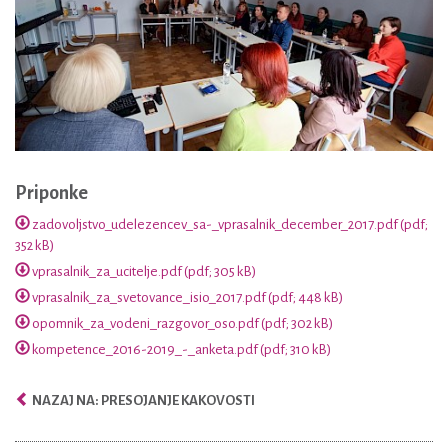
Priponke
zadovoljstvo_udelezencev_sa-_vprasalnik_december_2017.pdf (pdf;
352 kB)
vprasalnik_za_ucitelje.pdf (pdf; 305 kB)
vprasalnik_za_svetovance_isio_2017.pdf (pdf; 448 kB)
opomnik_za_vodeni_razgovor_oso.pdf (pdf; 302 kB)
kompetence_2016-2019_-_anketa.pdf (pdf; 310 kB)
NAZAJ NA: PRESOJANJE KAKOVOSTI