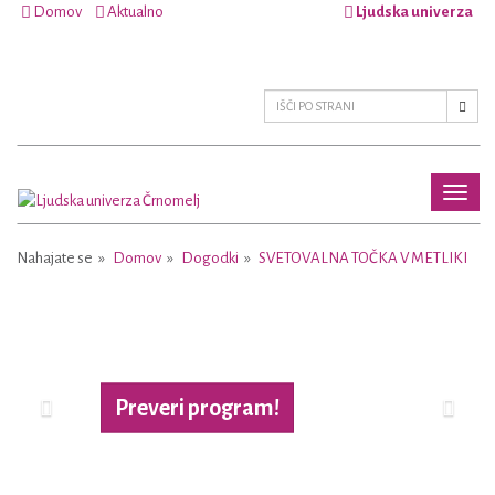
Domov
Aktualno
Ljudska univerza
Toggl
naviga
Nahajate se
Domov
Dogodki
SVETOVALNA TOČKA V METLIKI
Previous
Next
Preveri program!