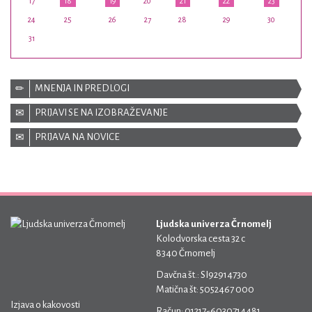
17
18
19
20
21
22
23
24
25
26
27
28
29
30
31
MNENJA IN PREDLOGI
PRIJAVI SE NA IZOBRAŽEVANJE
PRIJAVA NA NOVICE
Ljudska univerza Črnomelj
Kolodvorska cesta 32 c
8340 Črnomelj
Davčna št.: SI92914730
Matična št: 5052467 000
Izjava o kakovosti
Račun: 01217-6030714481