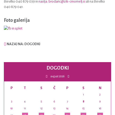
številko 040 879 039 in
nastja. brodaric@zik-crnomelj.si
ali na številko
040 879 041.
Foto galerija
NAZAJ NA: DOGODKI
DOGODKI
avgust 2026
P
T
S
Č
P
S
N
1
2
3
4
5
6
7
8
9
10
11
12
13
14
15
16