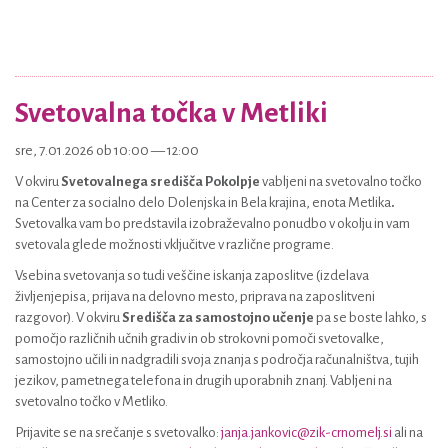
Svetovalna točka v Metliki
sre, 7.01.2026 ob 10:00 — 12:00
V okviru
Svetovalnega središča Pokolpje
vabljeni na svetovalno točko
na Center za socialno delo Dolenjska in Bela krajina, enota Metlika
.
Svetovalka vam bo predstavila izobraževalno ponudbo v okolju in vam
svetovala glede možnosti vključitve v različne programe.
Vsebina svetovanja so tudi veščine iskanja zaposlitve (izdelava
življenjepisa, prijava na delovno mesto, priprava na zaposlitveni
razgovor). V okviru
Središča za samostojno učenje
pa se boste lahko, s
pomočjo različnih učnih gradiv in ob strokovni pomoči svetovalke,
samostojno učili in nadgradili svoja znanja s področja računalništva, tujih
jezikov, pametnega telefona in drugih uporabnih znanj. Vabljeni na
svetovalno točko v Metliko.
Prijavite se na srečanje s svetovalko:
janja.jankovic@zik-crnomelj.si
ali na