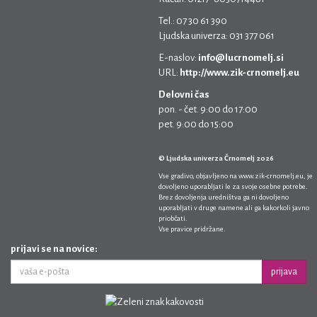
Tel.: 07 30 61 390
Ljudska univerza: 031 377 061
E-naslov:
info@lucrnomelj.si
URL:
http://www.zik-crnomelj.eu
Delovni čas
pon. - čet. 9:00 do 17:00
pet. 9:00 do 15:00
© Ljudska univerza Črnomelj 2026
Vse gradivo, objavljeno na
www.zik-crnomelj.eu
, je
dovoljeno uporabljati le za svoje osebne potrebe.
Brez dovoljenja uredništva ga ni dovoljeno
uporabljati v druge namene ali ga kakorkoli javno
priobčati.
Vse pravice pridržane.
prijavi se na novice:
prijava