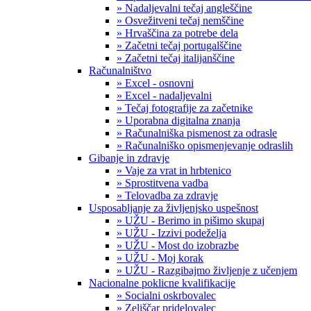
» Nadaljevalni tečaj angleščine
» Osvežitveni tečaj nemščine
» Hrvaščina za potrebe dela
» Začetni tečaj portugalščine
» Začetni tečaj italijanščine
Računalništvo
» Excel - osnovni
» Excel - nadaljevalni
» Tečaj fotografije za začetnike
» Uporabna digitalna znanja
» Računalniška pismenost za odrasle
» Računalniško opismenjevanje odraslih
Gibanje in zdravje
» Vaje za vrat in hrbtenico
» Sprostitvena vadba
» Telovadba za zdravje
Usposabljanje za življenjsko uspešnost
» UŽU - Berimo in pišimo skupaj
» UŽU - Izzivi podeželja
» UŽU - Most do izobrazbe
» UŽU - Moj korak
» UŽU - Razgibajmo življenje z učenjem
Nacionalne poklicne kvalifikacije
» Socialni oskrbovalec
» Zeliščar pridelovalec