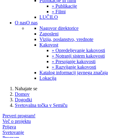
Publikacije in filmi
» Publikacije
» Filmi
LUČILO
O nas
O nas
Nagovor direktorice
Zaposleni
Vizija, poslanstvo, vrednote
Kakovost
» Opredeljevanje kakovosti
» Notranji sistem kakovosti
» Presojanje kakovosti
» Razvijanje kakovosti
Katalog informacij javnega značaja
Lokacija
Nahajate se
Domov
Dogodki
Svetovalna točka v Semiču
Preveri program!
Več o projektu
Prijava
Svetovanje
Program