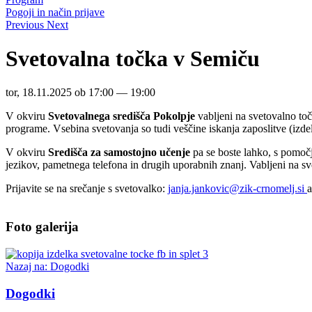
Pogoji in način prijave
Previous
Next
Svetovalna točka v Semiču
tor, 18.11.2025 ob 17:00 — 19:00
V okviru
Svetovalnega središča Pokolpje
vabljeni na svetovalno to
programe. Vsebina svetovanja so tudi veščine iskanja zaposlitve (izdel
V okviru
Središča za samostojno učenje
pa se boste lahko, s pomočj
jezikov, pametnega telefona in drugih uporabnih znanj. Vabljeni na s
Prijavite se na srečanje s svetovalko:
janja.jankovic@zik-crnomelj.si
a
Foto galerija
Nazaj na: Dogodki
Dogodki