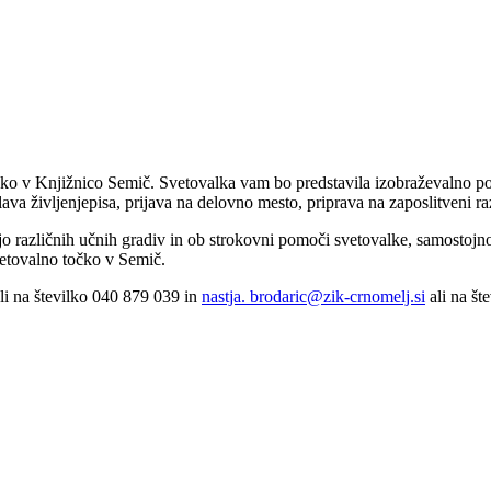
čko v Knjižnico Semič. Svetovalka vam bo predstavila izobraževalno po
ava življenjepisa, prijava na delovno mesto, priprava na zaposlitveni r
o različnih učnih gradiv in ob strokovni pomoči svetovalke, samostojno u
vetovalno točko v Semič.
li na številko 040 879 039 in
nastja. brodaric@zik-crnomelj.si
ali na št