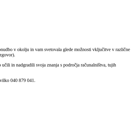
nudbo v okolju in vam svetovala glede možnosti vključitve v različne
azgovor).
čili in nadgradili svoja znanja s področja računalništva, tujih
evilko 040 879 041.