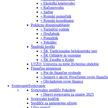
» Ekološki kmetovalec
» Računovodja
» Sadjar
» Romski pomočnik
» Romski koordinator
Poklicno dousposabljanje
» Turistični vodnik
» Družabnik
» Ponudnik
» Tekstilec
Študijski krožki
» ŠK Tradicionalne belokranjske igre
» ŠK Orhideje in vezenine
» ŠK Zgodbe o Kolpi
UTŽO_Univerza za tretje življenjso obdobje
Finančna pismenost
» Pot do finančne svobode
» Seniorji v akciji: Povečajmo svojo finanč
» Obvladujem svoje finance
Svetovanje
Svetovanje
Svetovalno središče Pokolpje
» Dnevi svetovanja za znanje 2025
Svetovalni kotiček
Središče za samostojno učenje
Učna pomoč