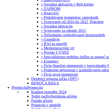
» Socialna aktivacija v Beli krajini
» ZAPROM
» React-EU
» Pridobivanje kompetenc zaposlenih
» Svetovanje od 2016 do 2022, Pokolpje
» Socialna aktivacija
» Svetovanje za odrasle 2015
» Neformalno izobraževanje brezposelnih
» Grundtvig
» RAI za starejše
» Medgeneracijski vrt
» Projekt UVNPZ
» Specializirana mobilna služba za pomoč
» Erasmus+
» Dvig finančne pismenosti v jugovzhodni S
» Podporne dejavnosti v izobraževanju odras
» Dvig ravni pismenosti
Demenci prijazna točka (DPT)
BEROČA REKA
Promocija
Promocija
Katalog ponudbe 2024
Tedni vseživljenjskega učenja
Parada učenja
Prispevki v medijih