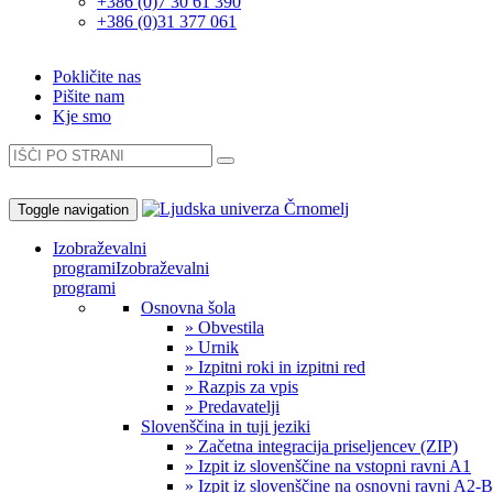
+386 (0)7 30 61 390
+386 (0)31 377 061
Pokličite nas
Pišite nam
Kje smo
Toggle navigation
Izobraževalni
programi
Izobraževalni
programi
Osnovna šola
» Obvestila
» Urnik
» Izpitni roki in izpitni red
» Razpis za vpis
» Predavatelji
Slovenščina in tuji jeziki
» Začetna integracija priseljencev (ZIP)
» Izpit iz slovenščine na vstopni ravni A1
» Izpit iz slovenščine na osnovni ravni A2-