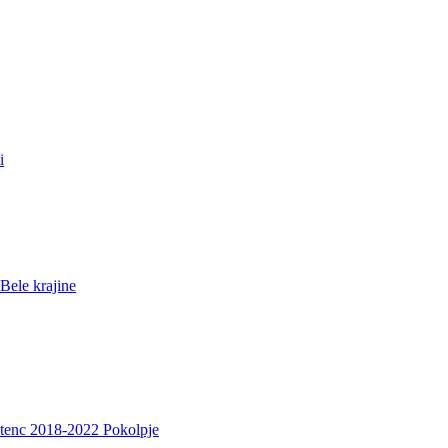
i
Bele krajine
etenc 2018-2022 Pokolpje