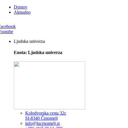
Domov
Aktualno
Facebook
Youtube
Ljudska univerza
Enota: Ljudska univerza
Kolodvorska cesta 32c
SI-8340 Črnomelj
info@lucrnomelj.si