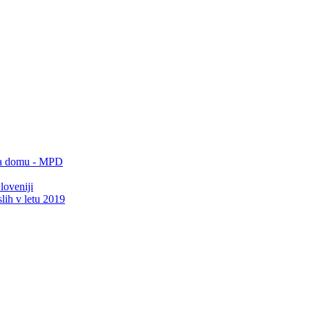
 na domu - MPD
loveniji
lih v letu 2019