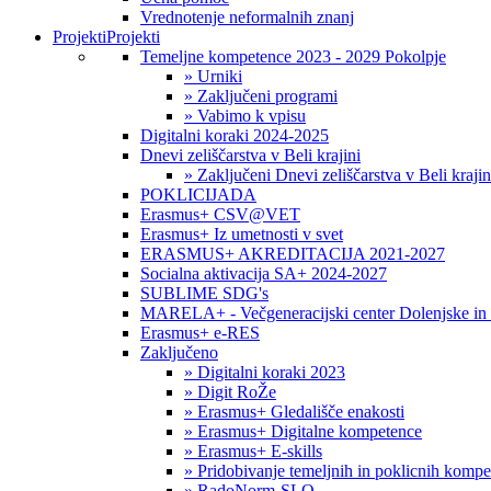
Vrednotenje neformalnih znanj
Projekti
Projekti
Temeljne kompetence 2023 - 2029 Pokolpje
» Urniki
» Zaključeni programi
» Vabimo k vpisu
Digitalni koraki 2024-2025
Dnevi zeliščarstva v Beli krajini
» Zaključeni Dnevi zeliščarstva v Beli krajin
POKLICIJADA
Erasmus+ CSV@VET
Erasmus+ Iz umetnosti v svet
ERASMUS+ AKREDITACIJA 2021-2027
Socialna aktivacija SA+ 2024-2027
SUBLIME SDG's
MARELA+ - Večgeneracijski center Dolenjske in 
Erasmus+ e-RES
Zaključeno
» Digitalni koraki 2023
» Digit RoŽe
» Erasmus+ Gledališče enakosti
» Erasmus+ Digitalne kompetence
» Erasmus+ E-skills
» Pridobivanje temeljnih in poklicnih komp
» RadoNorm-SLO