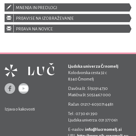
MNENJA IN PREDLOGI
PRIJAVI SE NA IZOBRAŽEVANJE
PRIJAVA NA NOVICE
Ljudska univerza Črnomelj
Kolodvorska cesta 32 c
8340 Črnomelj
Davčna št.: SI92914730
Matična št: 5052467 000
Račun: 01217-6030714481
Izjava o kakovosti
Tel.: 07 30 61 390
Ljudska univerza: 031 377 061
E-naslov:
info@lucrnomelj.si
URL:
http://www.zik-crnomelj.eu