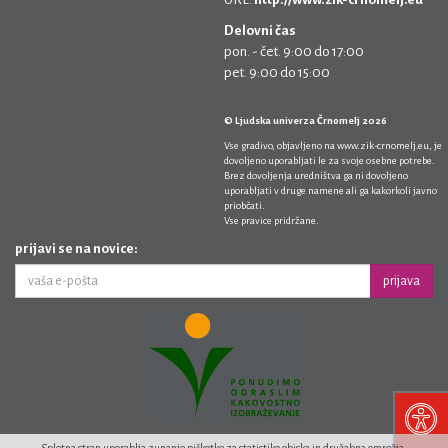
Delovni čas
pon. - čet. 9:00 do 17:00
pet. 9:00 do 15:00
© Ljudska univerza Črnomelj 2026
Vse gradivo, objavljeno na
www.zik-crnomelj.eu
, je
dovoljeno uporabljati le za svoje osebne potrebe.
Brez dovoljenja uredništva ga ni dovoljeno
uporabljati v druge namene ali ga kakorkoli javno
priobčati.
Vse pravice pridržane.
prijavi se na novice:
prijava