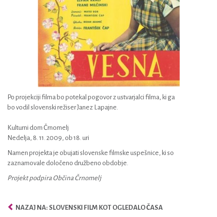
Po projekciji filma bo potekal pogovor z ustvarjalci filma, ki ga
bo vodil slovenski režiser Janez Lapajne.
Kulturni dom Črnomelj
Nedelja, 8. 11. 2009, ob 18. uri
Namen projekta je obujati slovenske filmske uspešnice, ki so
zaznamovale določeno družbeno obdobje.
Projekt podpira Občina Črnomelj
NAZAJ NA: SLOVENSKI FILM KOT OGLEDALO ČASA