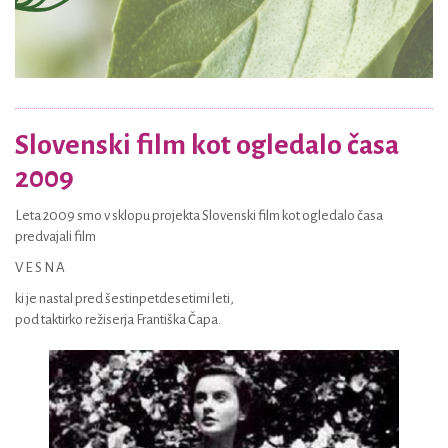
Slovenski film kot ogledalo časa
2009
Leta 2009 smo v sklopu projekta Slovenski film kot ogledalo časa
predvajali film
V E S N A
ki je nastal pred šestinpetdesetimi leti,
pod taktirko režiserja Františka Čapa.