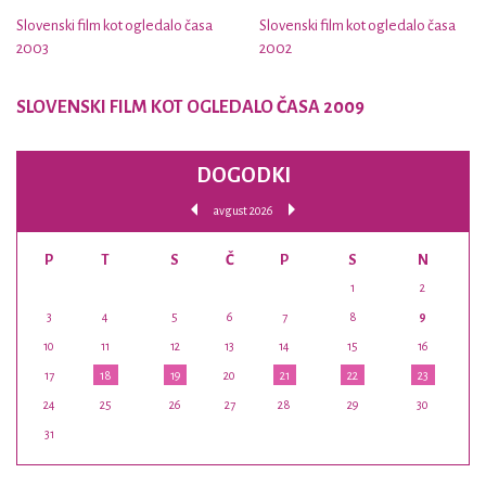
Slovenski film kot ogledalo časa
Slovenski film kot ogledalo časa
2003
2002
SLOVENSKI FILM KOT OGLEDALO ČASA 2009
DOGODKI
avgust 2026
P
T
S
Č
P
S
N
1
2
3
4
5
6
7
8
9
10
11
12
13
14
15
16
17
18
19
20
21
22
23
24
25
26
27
28
29
30
31