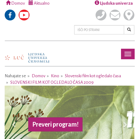
Domov
Aktualno
Ljudska univerza
Toggl
naviga
Nahajate se
Domov
Kino
Slovenski film kot ogledalo časa
SLOVENSKI FILM KOT OGLEDALO ČASA 2009
Previous
Next
Preveri program!