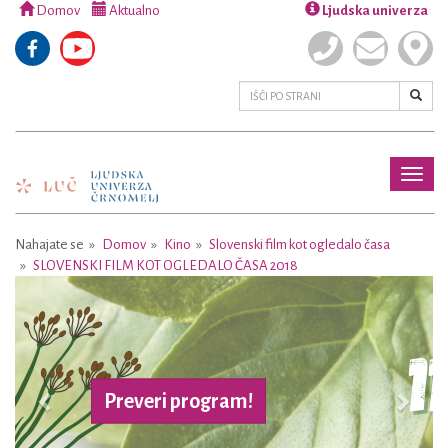
Domov
Aktualno
Ljudska univerza
Toggl
naviga
Nahajate se
Domov
Kino
Slovenski film kot ogledalo časa
SLOVENSKI FILM KOT OGLEDALO ČASA 2018
Previous
Next
Preveri program!