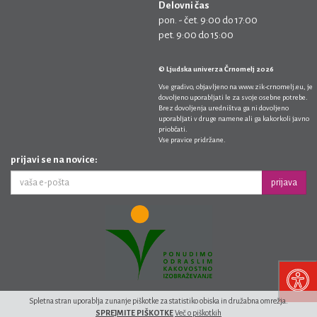
Delovni čas
pon. - čet. 9:00 do 17:00
pet. 9:00 do 15:00
© Ljudska univerza Črnomelj 2026
Vse gradivo, objavljeno na
www.zik-crnomelj.eu
, je
dovoljeno uporabljati le za svoje osebne potrebe.
Brez dovoljenja uredništva ga ni dovoljeno
uporabljati v druge namene ali ga kakorkoli javno
priobčati.
Vse pravice pridržane.
prijavi se na novice:
prijava
Spletna stran uporablja zunanje piškotke za statistiko obiska in družabna omrežja.
SPREJMITE PIŠKOTKE
Več o piškotkih