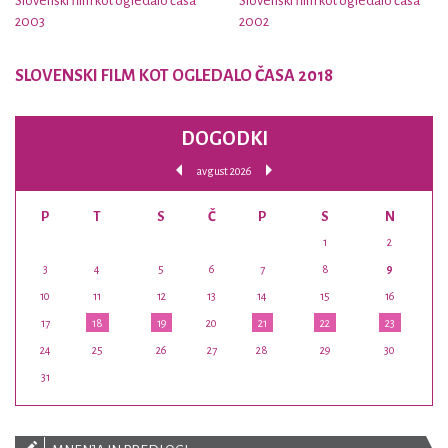
Slovenski film kot ogledalo časa
Slovenski film kot ogledalo časa
2003
2002
SLOVENSKI FILM KOT OGLEDALO ČASA 2018
DOGODKI
avgust 2026
P
T
S
Č
P
S
N
1
2
3
4
5
6
7
8
9
10
11
12
13
14
15
16
17
18
19
20
21
22
23
24
25
26
27
28
29
30
31