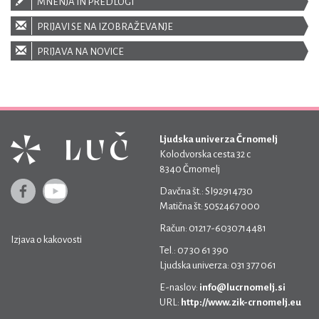
MNENJA IN PREDLOGI
PRIJAVI SE NA IZOBRAŽEVANJE
PRIJAVA NA NOVICE
Ljudska univerza Črnomelj
Kolodvorska cesta 32 c
8340 Črnomelj
Davčna št.: SI92914730
Matična št: 5052467 000
Račun: 01217-6030714481
Izjava o kakovosti
Tel.: 07 30 61 390
Ljudska univerza: 031 377 061
E-naslov:
info@lucrnomelj.si
URL:
http://www.zik-crnomelj.eu