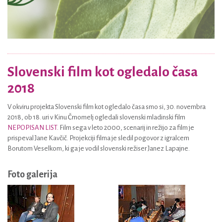
Slovenski film kot ogledalo časa
2018
V okviru projekta Slovenski film kot ogledalo časa smo si, 30. novembra
2018, ob 18. uri v Kinu Črnomelj ogledali slovenski mladinski film
NEPOPISAN LIST
. Film sega v leto 2000, scenarij in režijo za film je
prispeval Jane Kavčič. Projekciji filma je sledil pogovor z igralcem
Borutom Veselkom, ki ga je vodil slovenski režiser Janez Lapajne.
Foto galerija