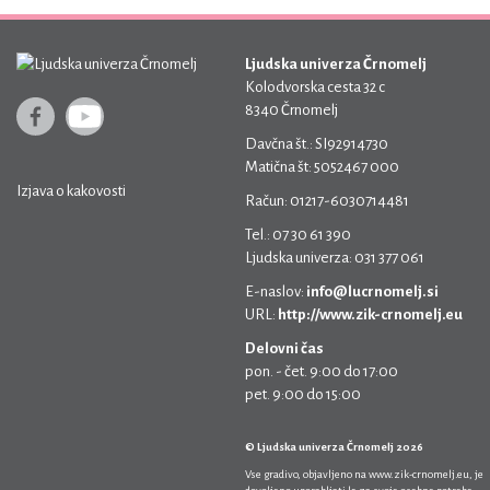
Ljudska univerza Črnomelj
Kolodvorska cesta 32 c
8340 Črnomelj
Davčna št.: SI92914730
Matična št: 5052467 000
Izjava o kakovosti
Račun: 01217-6030714481
Tel.: 07 30 61 390
Ljudska univerza: 031 377 061
E-naslov:
info@lucrnomelj.si
URL:
http://www.zik-crnomelj.eu
Delovni čas
pon. - čet. 9:00 do 17:00
pet. 9:00 do 15:00
© Ljudska univerza Črnomelj 2026
Vse gradivo, objavljeno na
www.zik-crnomelj.eu
, je