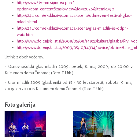
http://www2.tv-nm.si/index.php?
option=com_content&task=view&id=12026&Itemid=50
http://24ur.com/ekskluziv/domaca-scena/odmeven-festival-glas-
mladih.html
http://24ur.com/ekskluziv/domaca-scena/glas-mladih-je-odprl-
vrata.html
http://www.dolenjskilist.si/2009/05/09/14922/kultura/glasba/Prvi_v
http://www.dolenjskilist.si/2009/05/10/14934/novice/obcine/Glas_ml
Utrinki z obeh večerov:
- Osnovnošolski glas mladih 2009, petek, 8. maj 2009, ob 20.00 v
Kulturnem domu Črnomelj (Foto: T. Urh:):
- Glas mladih 2009 (glasbeniki od 15 - 30 let starosti), sobota, 9. maj
2009, ob 20.00 v Kulturnem domu Črnomelj (Foto: T. Urh):
Foto galerija