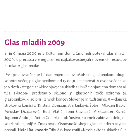
Glas mladih 2009
8. in 9. maja 2009 je v Kulturnem domu Črnomelj potekal Glas mladih
2009, ki prerašča v enega izmed najkakovostnejših slovenskih festivalov
za mlade glasbenike.
Prvi, petkov večer, je bil namenjen osnovnošolskim glasbenikom, drugi,
sobotni večer, pa glasbenikom od 15 do 30 let starosti. V dveh večerih se
je v dveh kategorijah »Neobjavljena skladba« in »Že objavljena domača ali
tuja skladba« predstavilo skupno 31 glasbenih točk oziroma 52
glasbenikov, ki so prišli z vseh koncev Slovenije in tudi tujine. 9 – članska
strokovna komisija (Kristina Oberžan, Ani Jankovič Šober, Mladen Babič,
Miroslav Dizdarevič, Rudi Vlašič, Tomi Gavranič, Aleksander Riznič,
Tugomir Androja, Anton Grahek) in občinstvo, so imeli zahtevno delo, da
so izbrali najboljše. Zmagovalki Osnovnošolskega glasa mladih 2009 sta
postali:
Heidi Balkovec
iz Tribuč (v kategoriji »Neobjavljena skladba«) in