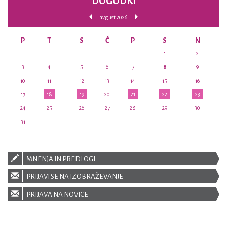
DOGODKI
avgust 2026
P
T
S
Č
P
S
N
1
2
3
4
5
6
7
8
9
10
11
12
13
14
15
16
17
18
19
20
21
22
23
24
25
26
27
28
29
30
31
MNENJA IN PREDLOGI
PRIJAVI SE NA IZOBRAŽEVANJE
PRIJAVA NA NOVICE