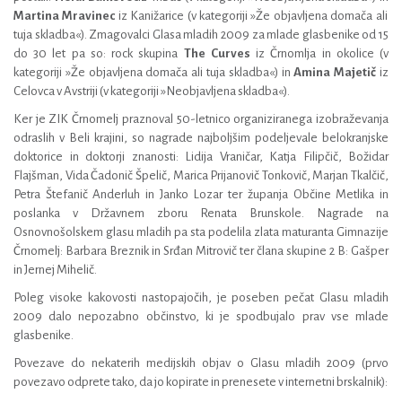
Martina Mravinec
iz Kanižarice (v kategoriji »Že objavljena domača ali
tuja skladba«). Zmagovalci Glasa mladih 2009 za mlade glasbenike od 15
do 30 let pa so: rock skupina
The Curves
iz Črnomlja in okolice (v
kategoriji »Že objavljena domača ali tuja skladba«) in
Amina Majetič
iz
Celovca v Avstriji (v kategoriji »Neobjavljena skladba«).
Ker je ZIK Črnomelj praznoval 50-letnico organiziranega izobraževanja
odraslih v Beli krajini, so nagrade najboljšim podeljevale belokranjske
doktorice in doktorji znanosti: Lidija Vraničar, Katja Filipčič, Božidar
Flajšman, Vida Čadonič Špelič, Marica Prijanovič Tonkovič, Marjan Tkalčič,
Petra Štefanič Anderluh in Janko Lozar ter županja Občine Metlika in
poslanka v Državnem zboru Renata Brunskole. Nagrade na
Osnovnošolskem glasu mladih pa sta podelila zlata maturanta Gimnazije
Črnomelj: Barbara Breznik in Srđan Mitrovič ter člana skupine 2 B: Gašper
in Jernej Mihelič.
Poleg visoke kakovosti nastopajočih, je poseben pečat Glasu mladih
2009 dalo nepozabno občinstvo, ki je spodbujalo prav vse mlade
glasbenike.
Povezave do nekaterih medijskih objav o Glasu mladih 2009 (prvo
povezavo odprete tako, da jo kopirate in prenesete v internetni brskalnik):