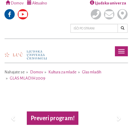
Domov
Aktualno
Ljudska univerza
Toggl
naviga
Nahajate se
Domov
Kultura za mlade
Glas mladih
GLAS MLADIH 2009
Previous
Next
Več o projektu