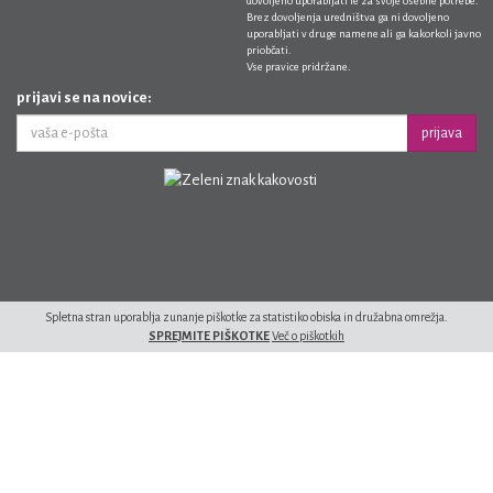
dovoljeno uporabljati le za svoje osebne potrebe.
Brez dovoljenja uredništva ga ni dovoljeno
uporabljati v druge namene ali ga kakorkoli javno
priobčati.
Vse pravice pridržane.
prijavi se na novice:
prijava
Spletna stran uporablja zunanje piškotke za statistiko obiska in družabna omrežja.
SPREJMITE PIŠKOTKE
Več o piškotkih