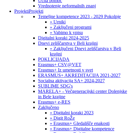
Učna pomoč
Vrednotenje neformalnih znanj
Projekti
Projekti
Temeljne kompetence 2023 - 2029 Pokolpje
» Urniki
» Zaključeni programi
» Vabimo k vpisu
Digitalni koraki 2024-2025
Dnevi zeliščarstva v Beli krajini
» Zaključeni Dnevi zeliščarstva v Beli
krajini
POKLICIJADA
Erasmus+ CSV@VET
Erasmus+ Iz umetnosti v svet
ERASMUS+ AKREDITACIJA 2021-2027
Socialna aktivacija SA+ 2024-2027
SUBLIME SDG's
MARELA+ - Večgeneracijski center Dolenjske
in Bele krajine
Erasmus+ e-RES
Zaključeno
» Digitalni koraki 2023
» Digit RoŽe
» Erasmus+ Gledališče enakosti
» Erasmus+ Digitalne kompetence