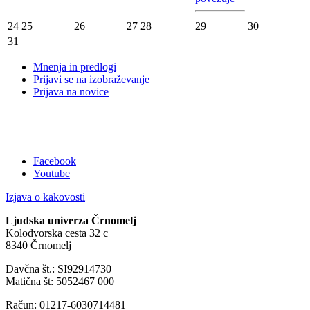
24
25
26
27
28
29
30
31
Mnenja in predlogi
Prijavi se na izobraževanje
Prijava na novice
Facebook
Youtube
Izjava o kakovosti
Ljudska univerza Črnomelj
Kolodvorska cesta 32 c
8340 Črnomelj
Davčna št.: SI92914730
Matična št: 5052467 000
Račun: 01217-6030714481