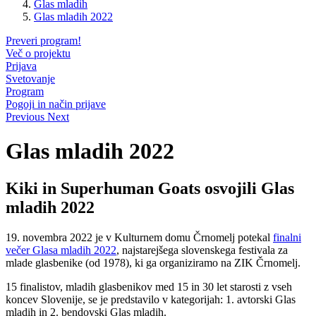
Glas mladih
Glas mladih 2022
Preveri program!
Več o projektu
Prijava
Svetovanje
Program
Pogoji in način prijave
Previous
Next
Glas mladih 2022
Kiki in Superhuman Goats osvojili Glas
mladih 2022
19. novembra 2022 je v Kulturnem domu Črnomelj potekal
finalni
večer Glasa mladih 2022
, najstarejšega slovenskega festivala za
mlade glasbenike (od 1978), ki ga organiziramo na ZIK Črnomelj.
15 finalistov, mladih glasbenikov med 15 in 30 let starosti z vseh
koncev Slovenije, se je predstavilo v kategorijah: 1. avtorski Glas
mladih in 2. bendovski Glas mladih.