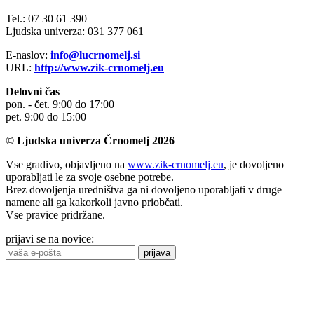
Tel.: 07 30 61 390
Ljudska univerza: 031 377 061
E-naslov:
info@lucrnomelj.si
URL:
http://www.zik-crnomelj.eu
Delovni čas
pon. - čet. 9:00 do 17:00
pet. 9:00 do 15:00
© Ljudska univerza Črnomelj 2026
Vse gradivo, objavljeno na
www.zik-crnomelj.eu
, je dovoljeno
uporabljati le za svoje osebne potrebe.
Brez dovoljenja uredništva ga ni dovoljeno uporabljati v druge
namene ali ga kakorkoli javno priobčati.
Vse pravice pridržane.
prijavi se na novice:
prijava