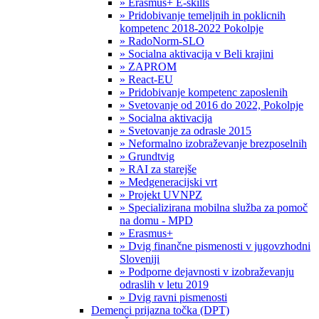
» Erasmus+ E-skills
» Pridobivanje temeljnih in poklicnih
kompetenc 2018-2022 Pokolpje
» RadoNorm-SLO
» Socialna aktivacija v Beli krajini
» ZAPROM
» React-EU
» Pridobivanje kompetenc zaposlenih
» Svetovanje od 2016 do 2022, Pokolpje
» Socialna aktivacija
» Svetovanje za odrasle 2015
» Neformalno izobraževanje brezposelnih
» Grundtvig
» RAI za starejše
» Medgeneracijski vrt
» Projekt UVNPZ
» Specializirana mobilna služba za pomoč
na domu - MPD
» Erasmus+
» Dvig finančne pismenosti v jugovzhodni
Sloveniji
» Podporne dejavnosti v izobraževanju
odraslih v letu 2019
» Dvig ravni pismenosti
Demenci prijazna točka (DPT)