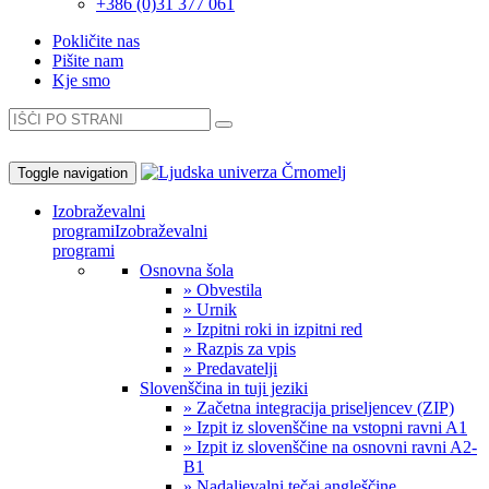
+386 (0)31 377 061
Pokličite nas
Pišite nam
Kje smo
Toggle navigation
Izobraževalni
programi
Izobraževalni
programi
Osnovna šola
» Obvestila
» Urnik
» Izpitni roki in izpitni red
» Razpis za vpis
» Predavatelji
Slovenščina in tuji jeziki
» Začetna integracija priseljencev (ZIP)
» Izpit iz slovenščine na vstopni ravni A1
» Izpit iz slovenščine na osnovni ravni A2-
B1
» Nadaljevalni tečaj angleščine