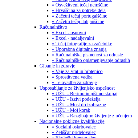
» Osvežitveni tečaj nemščine
» Hrvaščina za potrebe dela
» Začetni tečaj portugalščine
» Začetni tečaj italijanščine
Računalništvo
» Excel - osnovni
» Excel - nadaljevalni
» Tečaj fotografije za začetnike
» Uporabna digitalna znanja
» Računalniška pismenost za odrasle
» Računalniško opismenjevanje odraslih
Gibanje in zdravje
» Vaje za vrat in hrbtenico
» Sprostitvena vadba
» Telovadba za zdravje
Usposabljanje za življenjsko uspešnost
» UŽU - Berimo in pišimo skupaj
» UŽU - Izzivi podeželja
» UŽU - Most do izobrazbe
» UŽU - Moj korak
» UŽU - Razgibajmo življenje z učenjem
Nacionalne poklicne kvalifikacije
» Socialni oskrbovalec
» Zeliščar pridelovalec
» Ekološki kmetovalec