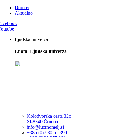
Domov
Aktualno
Facebook
Youtube
Ljudska univerza
Enota: Ljudska univerza
Kolodvorska cesta 32c
SI-8340 Črnomelj
info@lucrnomelj.si
+386 (0)7 30 61 390