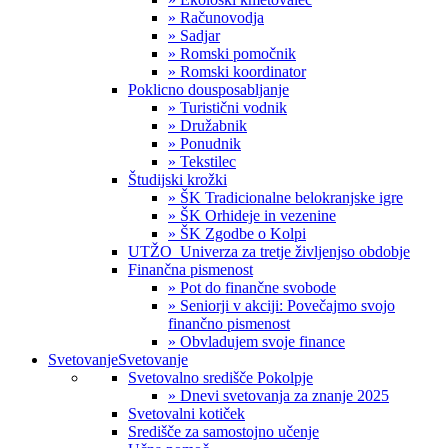
» Računovodja
» Sadjar
» Romski pomočnik
» Romski koordinator
Poklicno dousposabljanje
» Turistični vodnik
» Družabnik
» Ponudnik
» Tekstilec
Študijski krožki
» ŠK Tradicionalne belokranjske igre
» ŠK Orhideje in vezenine
» ŠK Zgodbe o Kolpi
UTŽO_Univerza za tretje življenjso obdobje
Finančna pismenost
» Pot do finančne svobode
» Seniorji v akciji: Povečajmo svojo
finančno pismenost
» Obvladujem svoje finance
Svetovanje
Svetovanje
Svetovalno središče Pokolpje
» Dnevi svetovanja za znanje 2025
Svetovalni kotiček
Središče za samostojno učenje