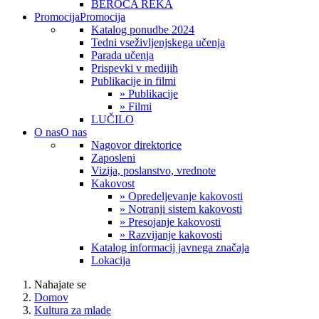
BEROČA REKA
Promocija
Promocija
Katalog ponudbe 2024
Tedni vseživljenjskega učenja
Parada učenja
Prispevki v medijih
Publikacije in filmi
» Publikacije
» Filmi
LUČILO
O nas
O nas
Nagovor direktorice
Zaposleni
Vizija, poslanstvo, vrednote
Kakovost
» Opredeljevanje kakovosti
» Notranji sistem kakovosti
» Presojanje kakovosti
» Razvijanje kakovosti
Katalog informacij javnega značaja
Lokacija
Nahajate se
Domov
Kultura za mlade