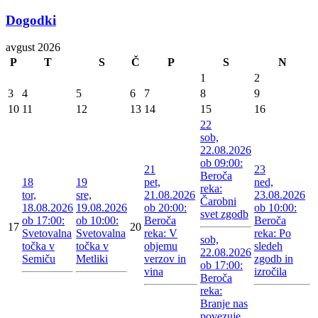
Dogodki
avgust 2026
P
T
S
Č
P
S
N
1
2
3
4
5
6
7
8
9
10
11
12
13
14
15
16
22
sob,
22.08.2026
ob 09:00:
21
23
Beroča
18
19
pet,
ned,
reka:
tor,
sre,
21.08.2026
23.08.2026
Čarobni
18.08.2026
19.08.2026
ob 20:00:
ob 10:00:
svet zgodb
ob 17:00:
ob 10:00:
Beroča
Beroča
17
20
Svetovalna
Svetovalna
reka: V
reka: Po
sob,
točka v
točka v
objemu
sledeh
22.08.2026
Semiču
Metliki
verzov in
zgodb in
ob 17:00:
vina
izročila
Beroča
reka:
Branje nas
povezuje