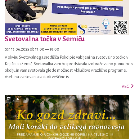
Svetovalna točka v Semiču
tor, 17.06.2025 ob 17:00 — 19:00
V okviru Svetovalnega središča Pokolpje vabljeni na svetovalno točko v
Knjižnico Semič. Svetovalka vam bo predstavila izobraževalno ponudbo v
okolju in vam svetovala glede možnosti vključitve v različne programe.
Vsebina svetovanja so tudi veščine is...
VEČ