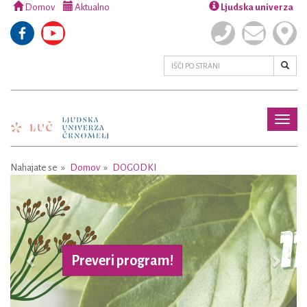
Domov
Aktualno
Ljudska univerza
Toggl
naviga
Nahajate se
Domov
DOGODKI
Previous
Next
Preveri program!