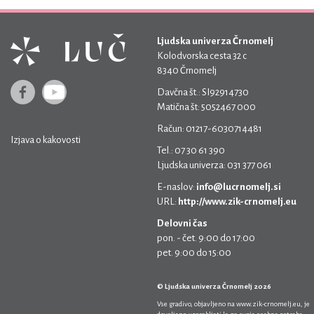
Ljudska univerza Črnomelj
Kolodvorska cesta 32 c
8340 Črnomelj
Davčna št.: SI92914730
Matična št: 5052467 000
Račun: 01217-6030714481
Izjava o kakovosti
Tel.: 07 30 61 390
Ljudska univerza: 031 377 061
E-naslov:
info@lucrnomelj.si
URL:
http://www.zik-crnomelj.eu
Delovni čas
pon. - čet. 9:00 do 17:00
pet. 9:00 do 15:00
© Ljudska univerza Črnomelj 2026
Vse gradivo, objavljeno na
www.zik-crnomelj.eu
, je