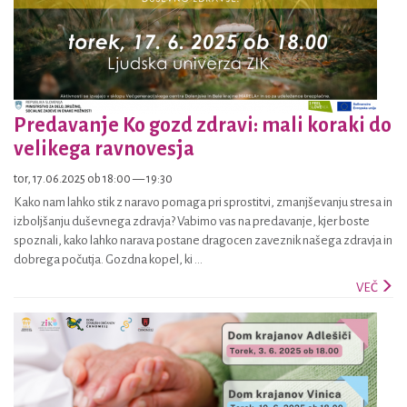
Predavanje Ko gozd zdravi: mali koraki do
velikega ravnovesja
tor, 17.06.2025 ob 18:00 — 19:30
Kako nam lahko stik z naravo pomaga pri sprostitvi, zmanjševanju stresa in
izboljšanju duševnega zdravja? Vabimo vas na predavanje, kjer boste
spoznali, kako lahko narava postane dragocen zaveznik našega zdravja in
dobrega počutja. Gozdna kopel, ki ...
VEČ