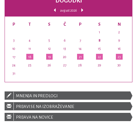
DOGODKI
avgust 2026
P
T
S
Č
P
S
N
1
2
3
4
5
6
7
8
9
10
11
12
13
14
15
16
17
18
19
20
21
22
23
24
25
26
27
28
29
30
31
MNENJA IN PREDLOGI
PRIJAVI SE NA IZOBRAŽEVANJE
PRIJAVA NA NOVICE