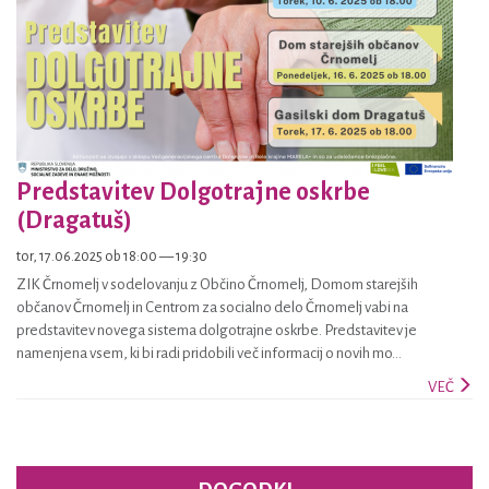
Predstavitev Dolgotrajne oskrbe
(Dragatuš)
tor, 17.06.2025 ob 18:00 — 19:30
ZIK Črnomelj v sodelovanju z Občino Črnomelj, Domom starejših
občanov Črnomelj in Centrom za socialno delo Črnomelj vabi na
predstavitev novega sistema dolgotrajne oskrbe. Predstavitev je
namenjena vsem, ki bi radi pridobili več informacij o novih mo...
VEČ