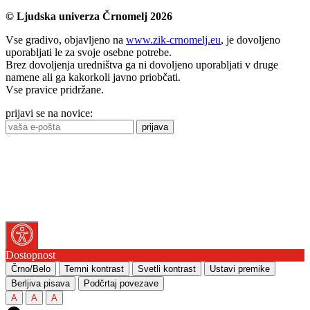
© Ljudska univerza Črnomelj 2026
Vse gradivo, objavljeno na
www.zik-crnomelj.eu
, je dovoljeno
uporabljati le za svoje osebne potrebe.
Brez dovoljenja uredništva ga ni dovoljeno uporabljati v druge
namene ali ga kakorkoli javno priobčati.
Vse pravice pridržane.
prijavi se na novice:
prijava
Dostopnost
Črno/Belo
Temni kontrast
Svetli kontrast
Ustavi premike
Berljiva pisava
Podčrtaj povezave
A
A
A