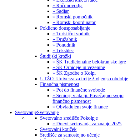
» Računovodja
» Sadjar
» Romski pomočnik
» Romski koordinator
Poklicno dousposabljanje
» Turistični vodnik
» Družabnik
» Ponudnik
» Tekstilec
Študijski krožki
» ŠK Tradicionalne belokranjske igre
» ŠK Orhideje in vezenine
» ŠK Zgodbe o Kolpi
UTŽO_Univerza za tretje življenjso obdobje
Finančna pismenost
» Pot do finančne svobode
» Seniorji v akciji: Povečajmo svojo
finančno pismenost
» Obvladujem svoje finance
Svetovanje
Svetovanje
Svetovalno središče Pokolpje
» Dnevi svetovanja za znanje 2025
Svetovalni kotiček
Središče za samostojno učenje