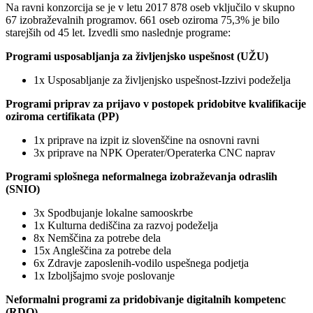
Na ravni konzorcija se je v letu 2017 878 oseb vključilo v skupno
67 izobraževalnih programov. 661 oseb oziroma 75,3% je bilo
starejših od 45 let. Izvedli smo naslednje programe:
Programi usposabljanja za življenjsko uspešnost (UŽU)
1x Usposabljanje za življenjsko uspešnost-Izzivi podeželja
Programi priprav za prijavo v postopek pridobitve kvalifikacije
oziroma certifikata (PP)
1x priprave na izpit iz slovenščine na osnovni ravni
3x priprave na NPK Operater/Operaterka CNC naprav
Programi splošnega neformalnega izobraževanja odraslih
(SNIO)
3x Spodbujanje lokalne samooskrbe
1x Kulturna dediščina za razvoj podeželja
8x Nemščina za potrebe dela
15x Angleščina za potrebe dela
6x Zdravje zaposlenih-vodilo uspešnega podjetja
1x Izboljšajmo svoje poslovanje
Neformalni programi za pridobivanje digitalnih kompetenc
(RDO)