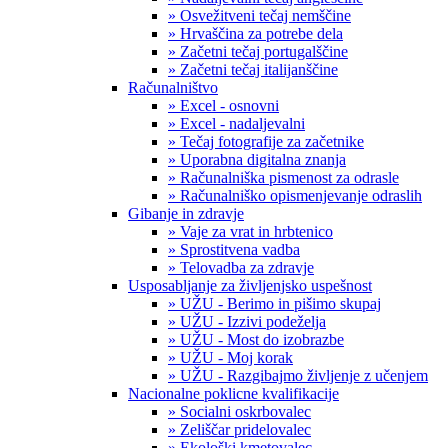
» Osvežitveni tečaj nemščine
» Hrvaščina za potrebe dela
» Začetni tečaj portugalščine
» Začetni tečaj italijanščine
Računalništvo
» Excel - osnovni
» Excel - nadaljevalni
» Tečaj fotografije za začetnike
» Uporabna digitalna znanja
» Računalniška pismenost za odrasle
» Računalniško opismenjevanje odraslih
Gibanje in zdravje
» Vaje za vrat in hrbtenico
» Sprostitvena vadba
» Telovadba za zdravje
Usposabljanje za življenjsko uspešnost
» UŽU - Berimo in pišimo skupaj
» UŽU - Izzivi podeželja
» UŽU - Most do izobrazbe
» UŽU - Moj korak
» UŽU - Razgibajmo življenje z učenjem
Nacionalne poklicne kvalifikacije
» Socialni oskrbovalec
» Zeliščar pridelovalec
» Ekološki kmetovalec