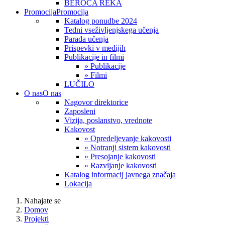
BEROČA REKA
Promocija
Promocija
Katalog ponudbe 2024
Tedni vseživljenjskega učenja
Parada učenja
Prispevki v medijih
Publikacije in filmi
» Publikacije
» Filmi
LUČILO
O nas
O nas
Nagovor direktorice
Zaposleni
Vizija, poslanstvo, vrednote
Kakovost
» Opredeljevanje kakovosti
» Notranji sistem kakovosti
» Presojanje kakovosti
» Razvijanje kakovosti
Katalog informacij javnega značaja
Lokacija
Nahajate se
Domov
Projekti