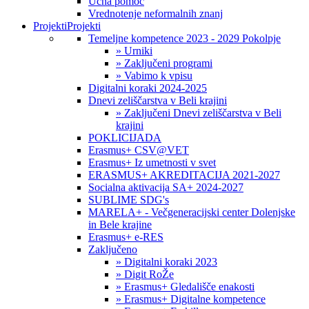
Učna pomoč
Vrednotenje neformalnih znanj
Projekti
Projekti
Temeljne kompetence 2023 - 2029 Pokolpje
» Urniki
» Zaključeni programi
» Vabimo k vpisu
Digitalni koraki 2024-2025
Dnevi zeliščarstva v Beli krajini
» Zaključeni Dnevi zeliščarstva v Beli
krajini
POKLICIJADA
Erasmus+ CSV@VET
Erasmus+ Iz umetnosti v svet
ERASMUS+ AKREDITACIJA 2021-2027
Socialna aktivacija SA+ 2024-2027
SUBLIME SDG's
MARELA+ - Večgeneracijski center Dolenjske
in Bele krajine
Erasmus+ e-RES
Zaključeno
» Digitalni koraki 2023
» Digit RoŽe
» Erasmus+ Gledališče enakosti
» Erasmus+ Digitalne kompetence