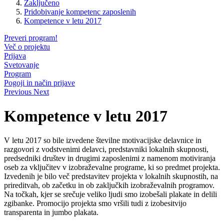
Zaključeno
Pridobivanje kompetenc zaposlenih
Kompetence v letu 2017
Preveri program!
Več o projektu
Prijava
Svetovanje
Program
Pogoji in način prijave
Previous
Next
Kompetence v letu 2017
V letu 2017 so bile izvedene številne motivacijske delavnice in
razgovori z vodstvenimi delavci, predstavniki lokalnih skupnosti,
predsedniki društev in drugimi zaposlenimi z namenom motiviranja
oseb za vključitev v izobraževalne programe, ki so predmet projekta.
Izvedenih je bilo več predstavitev projekta v lokalnih skupnostih, na
prireditvah, ob začetku in ob zaključkih izobraževalnih programov.
Na točkah, kjer se srečuje veliko ljudi smo izobešali plakate in delili
zgibanke. Promocijo projekta smo vršili tudi z izobesitvijo
transparenta in jumbo plakata.