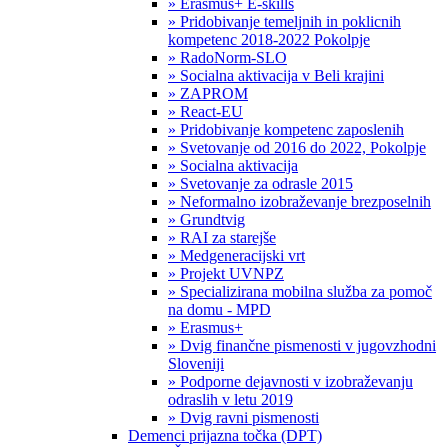
» Erasmus+ E-skills
» Pridobivanje temeljnih in poklicnih
kompetenc 2018-2022 Pokolpje
» RadoNorm-SLO
» Socialna aktivacija v Beli krajini
» ZAPROM
» React-EU
» Pridobivanje kompetenc zaposlenih
» Svetovanje od 2016 do 2022, Pokolpje
» Socialna aktivacija
» Svetovanje za odrasle 2015
» Neformalno izobraževanje brezposelnih
» Grundtvig
» RAI za starejše
» Medgeneracijski vrt
» Projekt UVNPZ
» Specializirana mobilna služba za pomoč
na domu - MPD
» Erasmus+
» Dvig finančne pismenosti v jugovzhodni
Sloveniji
» Podporne dejavnosti v izobraževanju
odraslih v letu 2019
» Dvig ravni pismenosti
Demenci prijazna točka (DPT)