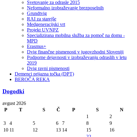
Svetovanje za odrasle 2015
Neformalno izobraževanje brezposelnih
Grundtvig
RAI za starejše
Medgeneracijski vrt
Projekt UVNPZ
Specializirana mobilna služba za pomoč na domu -
MPD
Erasmus+
Dvig finančne pismenosti v jugovzhodni Sloveniji
Podporne dejavnosti v izobraževanju odraslih v letu
2019
Dvig ravni pismenosti
Demenci prijazna točka (DPT)
BEROČA REKA
Dogodki
avgust 2026
P
T
S
Č
P
S
N
1
2
3
4
5
6
7
8
9
10
11
12
13
14
15
16
22