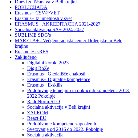
Dnevi zeliščarstva v Beli krajini
POKLICIJADA
Erasmus+ CSV@VET
Erasmus+ Iz umetnosti v svet
ERASMUS+ AKREDITACIJA 2021-2027
Socialna aktivacija SA+ 2024-2027
SUBLIME SDG's
MARELA+ - Večgeneracijski center Dolenjske in Bele
krajine
Erasmus+ e-RES
Zaključeno
Digitalni koraki 2023
Digit RoŽe
Erasmus+ Gledališče enakosti
Erasmus+ Digitalne kompetence
Erasmus+ E-skills
Pridobivanje temeljnih in poklicnih kompetenc 2018-
2022 Pokolpje
RadoNorm-SLO
Socialna aktivacija v Beli krajini
ZAPROM
React-EU
Pridobivanje kompetenc zaposlenih
Svetovanje od 2016 do 2022, Pokolpje
Socialna aktivacija