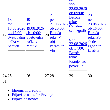
sob,
22.08.2026
ob 09:00:
21
23
Beroča
18
19
pet,
ned,
reka:
tor,
sre,
21.08.2026
23.08.2026
Čarobni
18.08.2026
19.08.2026
ob 20:00:
ob 10:00:
svet zgodb
ob 17:00:
ob 10:00:
Beroča
Beroča
17
20
Svetovalna
Svetovalna
reka: V
reka: Po
sob,
točka v
točka v
objemu
sledeh
22.08.2026
Semiču
Metliki
verzov in
zgodb in
ob 17:00:
vina
izročila
Beroča
reka:
Branje nas
povezuje
24
25
26
27
28
29
30
31
Mnenja in predlogi
Prijavi se na izobraževanje
Prijava na novice