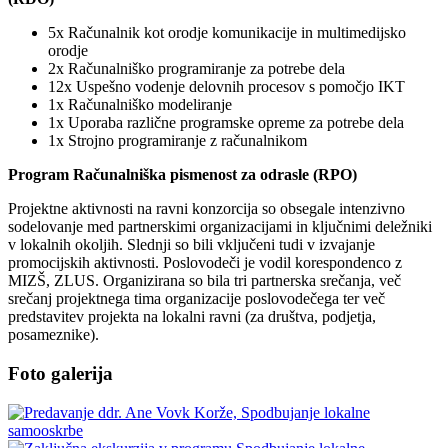
5x Računalnik kot orodje komunikacije in multimedijsko
orodje
2x Računalniško programiranje za potrebe dela
12x Uspešno vodenje delovnih procesov s pomočjo IKT
1x Računalniško modeliranje
1x Uporaba različne programske opreme za potrebe dela
1x Strojno programiranje z računalnikom
Program Računalniška pismenost za odrasle (RPO)
Projektne aktivnosti na ravni konzorcija so obsegale intenzivno
sodelovanje med partnerskimi organizacijami in ključnimi deležniki
v lokalnih okoljih. Slednji so bili vključeni tudi v izvajanje
promocijskih aktivnosti. Poslovodeči je vodil korespondenco z
MIZŠ, ZLUS. Organizirana so bila tri partnerska srečanja, več
srečanj projektnega tima organizacije poslovodečega ter več
predstavitev projekta na lokalni ravni (za društva, podjetja,
posameznike).
Foto galerija