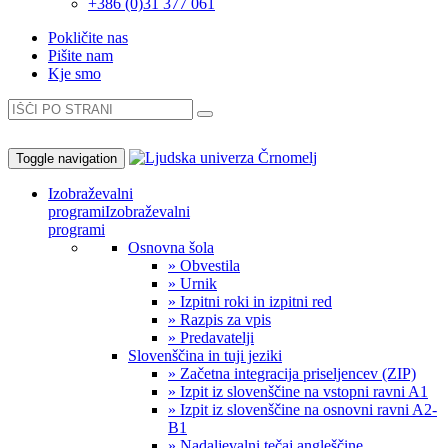
+386 (0)31 377 061
Pokličite nas
Pišite nam
Kje smo
Toggle navigation
Izobraževalni
programi
Izobraževalni
programi
Osnovna šola
» Obvestila
» Urnik
» Izpitni roki in izpitni red
» Razpis za vpis
» Predavatelji
Slovenščina in tuji jeziki
» Začetna integracija priseljencev (ZIP)
» Izpit iz slovenščine na vstopni ravni A1
» Izpit iz slovenščine na osnovni ravni A2-
B1
» Nadaljevalni tečaj angleščine