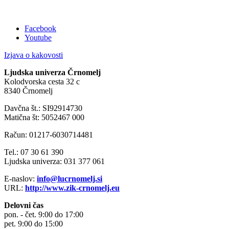
Facebook
Youtube
Izjava o kakovosti
Ljudska univerza Črnomelj
Kolodvorska cesta 32 c
8340 Črnomelj
Davčna št.: SI92914730
Matična št: 5052467 000
Račun: 01217-6030714481
Tel.: 07 30 61 390
Ljudska univerza: 031 377 061
E-naslov:
info@lucrnomelj.si
URL:
http://www.zik-crnomelj.eu
Delovni čas
pon. - čet. 9:00 do 17:00
pet. 9:00 do 15:00