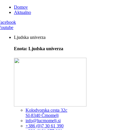
Domov
Aktualno
Facebook
Youtube
Ljudska univerza
Enota: Ljudska univerza
Kolodvorska cesta 32c
SI-8340 Črnomelj
info@lucrnomelj.si
+386 (0)7 30 61 390