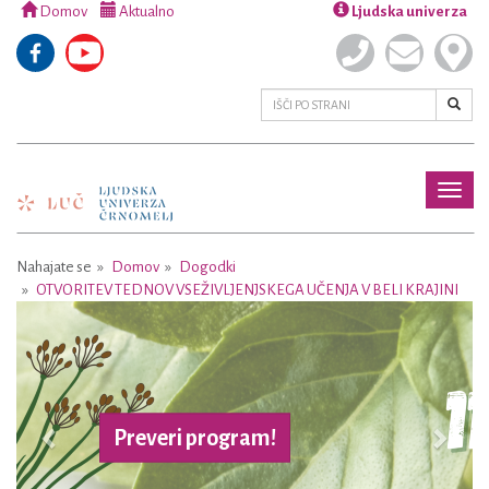
Domov
Aktualno
Ljudska univerza
Toggl
naviga
Nahajate se
Domov
Dogodki
OTVORITEV TEDNOV VSEŽIVLJENJSKEGA UČENJA V BELI KRAJINI
Previous
Next
Preveri program!