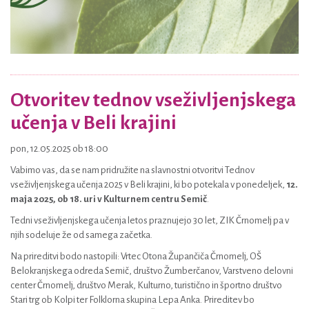
Otvoritev tednov vseživljenjskega
učenja v Beli krajini
pon, 12.05.2025 ob 18:00
Vabimo vas, da se nam pridružite na slavnostni otvoritvi Tednov
vseživljenjskega učenja 2025 v Beli krajini, ki bo potekala v ponedeljek,
12.
maja 2025, ob 18. uri v Kulturnem centru Semič
.
Tedni vseživljenjskega učenja letos praznujejo 30 let, ZIK Črnomelj pa v
njih sodeluje že od samega začetka.
Na prireditvi bodo nastopili: Vrtec Otona Župančiča Črnomelj, OŠ
Belokranjskega odreda Semič, društvo Žumberčanov, Varstveno delovni
center Črnomelj, društvo Merak, Kulturno, turistično in športno društvo
Stari trg ob Kolpi ter Folklorna skupina Lepa Anka. Prireditev bo