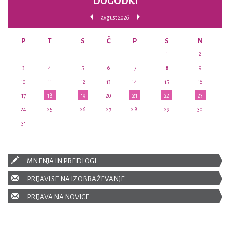
DOGODKI
avgust 2026
P
T
S
Č
P
S
N
1
2
3
4
5
6
7
8
9
10
11
12
13
14
15
16
17
18
19
20
21
22
23
24
25
26
27
28
29
30
31
MNENJA IN PREDLOGI
PRIJAVI SE NA IZOBRAŽEVANJE
PRIJAVA NA NOVICE