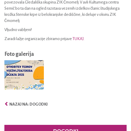
povezovala Gledališka skupina ZIK Črnomelj. V avli Kulturnega centra
Semič bo ta dan na ogled razstava vezenih izdelkov članic študijskega
krožka Stenske krpe iz belokranjske dediščine, ki deluje v okviru ZIK
Črnomelj.
Vljudno vabljeni!
Zaradi lažje organizacije zbiramo prijave
TUKAJ.
Foto galerija
NAZAJ NA: DOGODKI