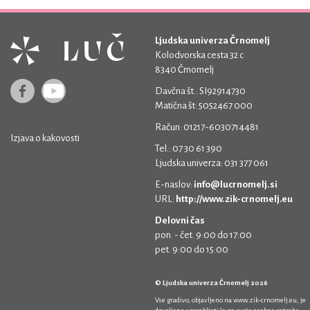
Ljudska univerza Črnomelj
Kolodvorska cesta 32 c
8340 Črnomelj
Davčna št.: SI92914730
Matična št: 5052467 000
Račun: 01217-6030714481
Izjava o kakovosti
Tel.: 07 30 61 390
Ljudska univerza: 031 377 061
E-naslov:
info@lucrnomelj.si
URL:
http://www.zik-crnomelj.eu
Delovni čas
pon. - čet. 9:00 do 17:00
pet. 9:00 do 15:00
© Ljudska univerza Črnomelj 2026
Vse gradivo, objavljeno na
www.zik-crnomelj.eu
, je