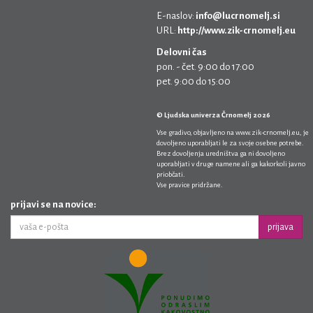
E-naslov:
info@lucrnomelj.si
URL:
http://www.zik-crnomelj.eu
Delovni čas
pon. - čet. 9:00 do 17:00
pet. 9:00 do 15:00
© Ljudska univerza Črnomelj 2026
Vse gradivo, objavljeno na
www.zik-crnomelj.eu
, je
dovoljeno uporabljati le za svoje osebne potrebe.
Brez dovoljenja uredništva ga ni dovoljeno
uporabljati v druge namene ali ga kakorkoli javno
priobčati.
Vse pravice pridržane.
prijavi se na novice:
prijava