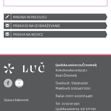
MNENJA IN PREDLOGI
PRIJAVI SE NA IZOBRAŽEVANJE
PRIJAVA NA NOVICE
Ljudska univerza Črnomelj
Kolodvorska cesta 32 c
8340 Črnomelj
Davčna št.: SI92914730
Matična št: 5052467 000
Račun: 01217-6030714481
Izjava o kakovosti
Tel.: 07 30 61 390
Ljudska univerza: 031 377 061