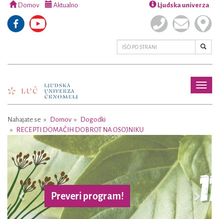
Domov
Aktualno
Ljudska univerza
Toggl
naviga
Nahajate se
Domov
Dogodki
RECEPTI DOMAČIH DOBROT NA OSOJNIKU
Previous
Next
Preveri program!