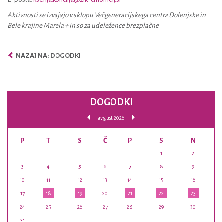
Aktivnosti se izvajajo v sklopu Večgeneracijskega centra Dolenjske in
Bele krajine Marela + in so za udeležence brezplačne
NAZAJ NA: DOGODKI
DOGODKI
avgust 2026
P
T
S
Č
P
S
N
1
2
3
4
5
6
7
8
9
10
11
12
13
14
15
16
17
18
19
20
21
22
23
24
25
26
27
28
29
30
31