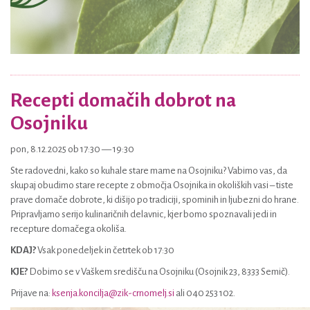
Recepti domačih dobrot na
Osojniku
pon, 8.12.2025 ob 17:30 — 19:30
Ste radovedni, kako so kuhale stare mame na Osojniku? Vabimo vas, da
skupaj obudimo stare recepte z območja Osojnika in okoliških vasi – tiste
prave domače dobrote, ki dišijo po tradiciji, spominih in ljubezni do hrane.
Pripravljamo serijo kulinaričnih delavnic, kjer bomo spoznavali jedi in
recepture domačega okoliša.
KDAJ?
Vsak ponedeljek in četrtek ob 17:30
KJE?
Dobimo se v Vaškem središču na Osojniku (Osojnik 23, 8333 Semič).
Prijave na:
ksenja.koncilja@zik-crnomelj.si
ali 040 253 102.