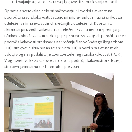
izvajanje aktivnosti za razvoj kakovosti izobraževanja odraslih.
Opravljala svetovalno delo pri načrtovanju in izvedbi aktivnosti na
področju razvoja kakovosti. Svetuje pri pripravi spletnih vprašalnikov za
udeležence in na evalvacijskih srečanjih z udeleženci. Koordinira
aktivnosti pri izvedbi anketiranja udeležencev z namenom spremljanja
učinkov izobraževanja in sodeluje pri pripravi evalvacijskih poročil. Teme s
področja kakovosti predstavlja na srečanju članov Andragoškega zbora
LUČ, strokovnih aktivih in na sejah Sveta LUČ. Koordinira aktivnosti ob
oddaji vloge za podaljšanje uporabe zelenega znaka kakovosti (POKI).
Vlogo svetovalke za kakovost in delo na področju kakovosti predstavlja
strokovni javnosti na konferencah in posvetih.