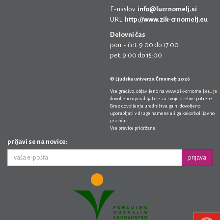
E-naslov:
info@lucrnomelj.si
URL:
http://www.zik-crnomelj.eu
Delovni čas
pon. - čet. 9:00 do 17:00
pet. 9:00 do 15:00
© Ljudska univerza Črnomelj 2026
Vse gradivo, objavljeno na
www.zik-crnomelj.eu
, je
dovoljeno uporabljati le za svoje osebne potrebe.
Brez dovoljenja uredništva ga ni dovoljeno
uporabljati v druge namene ali ga kakorkoli javno
priobčati.
Vse pravice pridržane.
prijavi se na novice:
prijava