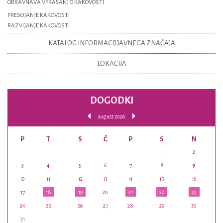
OBRAVNAVA VPRAŠANJ O KAKOVOSTI
PRESOJANJE KAKOVOSTI
RAZVIJANJE KAKOVOSTI
KATALOG INFORMACIJ JAVNEGA ZNAČAJA
LOKACIJA
DOGODKI
avgust 2026
P
T
S
Č
P
S
N
1
2
3
4
5
6
7
8
9
10
11
12
13
14
15
16
17
18
19
20
21
22
23
24
25
26
27
28
29
30
31