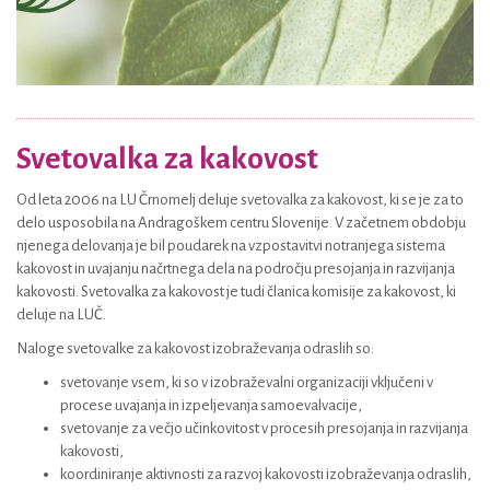
Svetovalka za kakovost
Od leta 2006 na LU Črnomelj deluje svetovalka za kakovost, ki se je za to
delo usposobila na Andragoškem centru Slovenije. V začetnem obdobju
njenega delovanja je bil poudarek na vzpostavitvi notranjega sistema
kakovost in uvajanju načrtnega dela na področju presojanja in razvijanja
kakovosti. Svetovalka za kakovost je tudi članica komisije za kakovost, ki
deluje na LUČ.
Naloge svetovalke za kakovost izobraževanja odraslih so:
svetovanje vsem, ki so v izobraževalni organizaciji vključeni v
procese uvajanja in izpeljevanja samoevalvacije,
svetovanje za večjo učinkovitost v procesih presojanja in razvijanja
kakovosti,
koordiniranje aktivnosti za razvoj kakovosti izobraževanja odraslih,