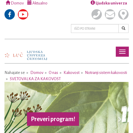
Domov
Aktualno
Ljudska univerza
Toggl
naviga
Nahajate se
Domov
O nas
Kakovost
Notranji sistem kakovosti
SVETOVALKA ZA KAKOVOST
Previous
Next
Preveri program!