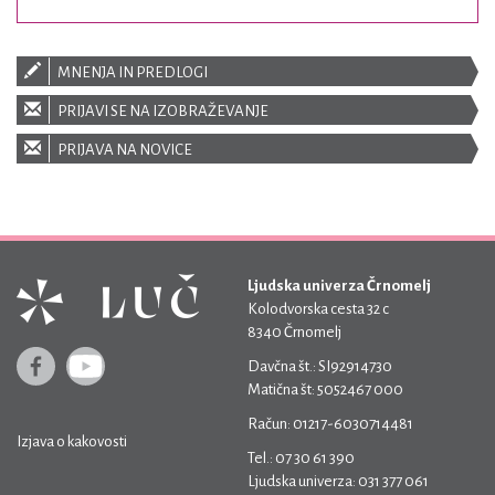
MNENJA IN PREDLOGI
PRIJAVI SE NA IZOBRAŽEVANJE
PRIJAVA NA NOVICE
Ljudska univerza Črnomelj
Kolodvorska cesta 32 c
8340 Črnomelj
Davčna št.: SI92914730
Matična št: 5052467 000
Račun: 01217-6030714481
Izjava o kakovosti
Tel.: 07 30 61 390
Ljudska univerza: 031 377 061