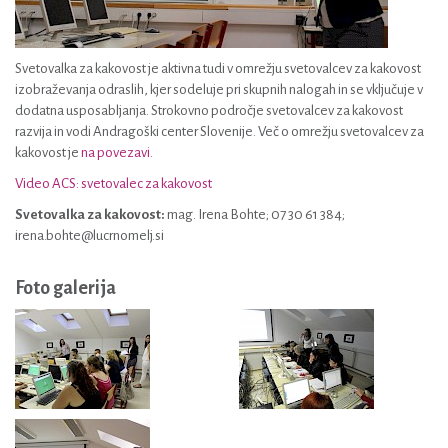
Svetovalka za kakovost je aktivna tudi v omrežju svetovalcev za kakovost
izobraževanja odraslih, kjer sodeluje pri skupnih nalogah in se vključuje v
dodatna usposabljanja. Strokovno področje svetovalcev za kakovost
razvija in vodi Andragoški center Slovenije. Več o omrežju svetovalcev za
kakovost je
na povezavi.
Video ACS: svetovalec za kakovost
Svetovalka za kakovost:
mag. Irena Bohte; 07 30 61 384;
irena.bohte@lucrnomelj.si
Foto galerija